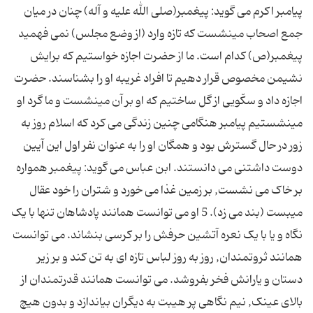
پیامبر اکرم می گوید: پیغمبر(صلی الله علیه و آله) چنان در میان
جمع اصحاب مى‏نشست كه تازه وارد (از وضع مجلس) نمی فهمید
پیغمبر(ص) كدام است. ما از حضرت اجازه خواستیم كه برایش
نشیمن مخصوص قرار دهیم تا افراد غریبه او را بشناسند. حضرت
اجازه داد و سکّویى از گل ساختیم كه او بر آن مى‏نشست و ما گرد او
مى‏نشستیم پیامبر هنگامی چنین زندگی می کرد که اسلام روز به
زور در حال گسترش بود و همگان او را به عنوان نفر اول این آیین
دوست داشتنی می دانستند. ابن عباس می گوید: پیغمبر همواره
بر خاک می نشست, بر زمین غذا می خورد و شتران را خود عقال
مى‏بست (بند می زد). 5 او می توانست همانند پادشاهان تنها با یک
نگاه و یا با یک نعره آتشین حرفش را بر کرسی بنشاند. می توانست
همانند ثروتمندان, روز به روز لباس تازه ای به تن کند و بر زیر
دستان و یارانش فخر بفروشد. می توانست همانند قدرتمندان از
بالای عینک, نیم نگاهی پر هیبت به دیگران بیاندازد و بدون هیچ