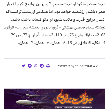
مى‏نشست و ما گرد او مى‏نشستیم. 7 بنابراین تواضع اگر با اختیار
همراه باشد, ارزشمند خواهد بود. اما هنگامی ارزشمندتر است که
انسان در اوج قدرت و مکنت شیوه ای متواضعانه داشته باشد.
نوشته سیدمصطفی بهشتی – گروه دین و اندیشه تبیان 1- فرقان,
63. 2- بحارالأنوار, ج 75, ص 119. 3- بحار الأنوار, ج 77, ص 179.
4- مکارم الاخلاق, ص 16. 5- همان. 6- همان. 7- همان.