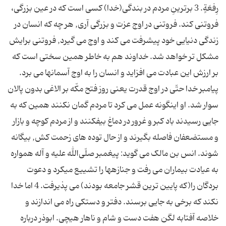
رِفعَةٍ. 3 برترینِ مردم در بندگى(خدا) كسى است كه در عین بزرگى،
فروتنى كند. فروتنی در اوج عزت و بزرگی آری, هر چه که انسان در
زندگی دنیایی خود پیشرفت می کند و اوج می گیرد, فروتنی برایش
مشکل تر خواهد شد. خداوند هم به خاطر همین سختی است که
بر ارزش این عبادت می افزاید و انسان را به اوج آسمانها می برد.
پیامبر خدا حتّى در اوج قدرت یعنی روز فتح مكّه بر الاغى بدون پالان
سوار شد. او اینگونه عمل می کرد تا مردم گمان نكنند همین كه به
جایى رسیدند باد كبر و غرور در دماغ بیفكنند و از مردم كوچه و بازار
و مستضعفان فاصله بگیرند و از حال توده هاى زحمت كش, بیگانه
شوند. انس بن مالک می گوید: پیغمبر صلّی‌الله علیه‌ و آله همواره
به عیادت بیماران می رفت و جنازه‏ها را تشییع مى‏كرد و دعوت
بردگان را(که پایین ترین قشر جامعه بودند) می پذیرفت. 4 اما خدا
نکند که برخی به جایی برسند. دفتر و دستکی راه می اندازند و
خلاصه آفتابه لگن هفت دست و شام و ناهار هیچی. ابوذر درباره