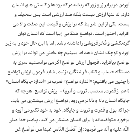
آوردن در برابر زر و زور که ریشه در کمبودها و کاستی های انسان
دارد, نه تنها ارزش نیست بلکه ضد ارزشی است بس سخیف و
پست. یکی از این شرایط که بر ارزش و قیمت این صفت والا می
افزاید, اختیار است. تواضع هنگامی زیبا است که انسان توان
گردنکشی و فخر فروشی را داشته باشد, اما با این حال خود را به زیر
آورد و کوچک نشان دهد اما ببینیم چه عاملی می تواند بر ارزش
تواضع بیافزاید. فرمول ارزش تواضع اگر می توانستیم سری به
دستگاه حساب و کتاب فرشتگان بزنیم, شاید فرمول ارزش تواضع
را چنین می یافتیم: «اندازه تواضع» ضرب در «اندازه جایگاه انسان»
(اعم از قدرت, منصب, ثروت و آبرو) = ارزش تواضع. هر چه که
جایگاه انسان بالا و بالاتر می رود, تواضع ارزش بیشتری می یابد.
چرا که پول و قدرت و ثروت و جایگاه, خود به خود تکبر می آورد و
برخورد متواضعانه را برای انسان مشکل می کند. پیامبر خدا صلى
الله علیه و آله می فرمود: إنّ أفضَلَ النّاسِ عَبدا مَن تَواضَعَ عَن