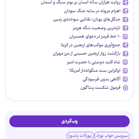
روایت هزاران ساله انسان بر بوم سنگ و آسمان
اهرام مِروئه در سایه جنگ سودان
جنگل‌های یونان؛ نقاشیِ سوخته‌ی زمین
تازه‌ترین وضعیت تنگه هرمز
۱۰ خط قرمز در دعوای همسران
جمع‌آوری موکب‌های اربعین در کربلا
بازگشت زوار اربعین حسینی از مرز مهران
شاه کلید دوستی با حضرت امیر
اوکراین سند منگوله‌دار آمریکا!
آگاهی بدون فرسودگی
فرمول شکست پنتاگون
وب‌گردی
سرویس خواب نوزاد
زیورآلات پاندورا