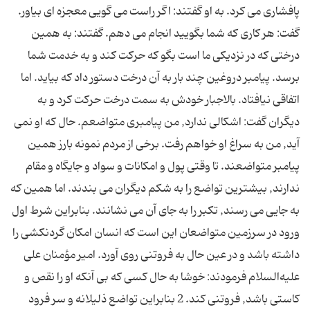
پافشاری می کرد. به او گفتند: اگر راست می گویی معجزه ای بیاور.
گفت: هر کاری که شما بگویید انجام می دهم. گفتند: به همین
درختی که در نزدیکی ما است بگو که حرکت کند و به خدمت شما
برسد. پیامبر دروغین چند بار به آن درخت دستور داد که بیاید. اما
اتفاقی نیافتاد. بالاجبار خودش به سمت درخت حرکت کرد و به
دیگران گفت: اشکالی ندارد, من پیامبری متواضعم. حال که او نمی
آید, من به سراغ او خواهم رفت. برخی از مردم نمونه بارز همین
پیامبر متواضعند. تا وقتی پول و امکانات و سواد و جایگاه و مقام
ندارند, بیشترین تواضع را به شکم دیگران می بندند. اما همین که
به جایی می رسند, تکبر را به جای آن می نشانند. بنابراین شرط اول
ورود در سرزمین متواضعان این است که انسان امکان گردنکشی را
داشته باشد و در عین حال به فروتنی روی آورد. امیر مؤمنان علی
علیه‌السلام فرمودند: خوشا به حال كسى كه بى آنكه او را نقص و
كاستى باشد, فروتنى كند. 2 بنابراین تواضع ذلیلانه و سر فرود