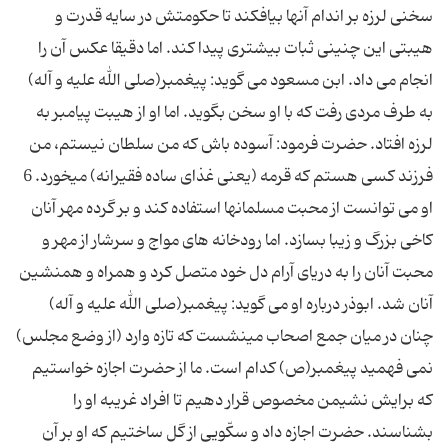
سخنی لرزه بر اندام آنها بیافکند تا حکومتش در سایه قدرت و
هیبتی این چنینی ثبات بیشتری پیدا کند. اما دقیقا عکس آن را
انجام می داد. ابن مسعود می گوید: پیغمبر(صلی الله علیه و آله)
به طرف مردى رفت كه با او سخن بگوید. اما او از هیبت پیامبر به
لرزه افتاد. حضرت فرمود: آسوده باش كه من سلطان نیستم، من
فرزند كسی هستم که قرمه (یعنى غذاى ساده فقیرانه) مى‏خورد. 6
او می توانست از محبت مسلمانها استفاده کند و بر گرده مهر آنان
کاخی بزرگ و زیبا بسازد. اما رودخانه های مواج و سرشار از مهر و
محبت آنان را به دریای آرام دل خود متصل کرد و همراه و همنشین
آنان شد. ابوذر درباره او می گوید: پیغمبر(صلی الله علیه و آله)
چنان در میان جمع اصحاب مى‏نشست كه تازه وارد (از وضع مجلس)
نمی فهمید پیغمبر(ص) كدام است. ما از حضرت اجازه خواستیم
كه برایش نشیمن مخصوص قرار دهیم تا افراد غریبه او را
بشناسند. حضرت اجازه داد و سکّویى از گل ساختیم كه او بر آن