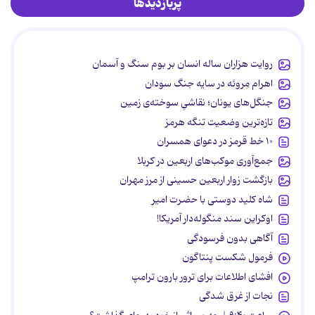
پربازدیدها
روایت هزاران ساله انسان بر بوم سنگ و آسمان
اهرام مِروئه در سایه جنگ سودان
جنگل‌های یونان؛ نقاشیِ سوخته‌ی زمین
تازه‌ترین وضعیت تنگه هرمز
۱۰ خط قرمز در دعوای همسران
جمع‌آوری موکب‌های اربعین در کربلا
بازگشت زوار اربعین حسینی از مرز مهران
شاه کلید دوستی با حضرت امیر
اوکراین سند منگوله‌دار آمریکا!
آگاهی بدون فرسودگی
فرمول شکست پنتاگون
افشای اطلاعات برای ترور بارون ترامپ
نجات از غرق شدگی