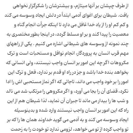
از طرف چپشان بر آنها مى‏تازم، و بیشترشان را شكرگزار نخواهى
یافت. شیطان براى اغواى آدمى ابتدأ در دلش ایجاد وسوسه مى کند
و کم کم او را از یاد خدا غافل مى دارد تا اینکه جرأت انجام گناه و
معصیت را پیدا کند و بر او مسلط گردد، در اینجا بطور مختصرى به
چند نمونه از وسوسه هاى شیطانى اشاره مى کنیم . یکى از راههاى
مهم قرب انسان به پروردگار، انجام نوافل و مستحبات است و ترک
مکروهات اگر چه این امور بر انسان واجب نیستند، ولى انسانى که
بخواهد بنده خدا باشد و جز در راه او قدم بر ندارد، فعل و ترک این
امور را بر خود واجب مى داند، تاجائى که اگر نماز مستحبى اش را ادا
نکرد، قضاى آن را بجا مى آورد، و اگر مکروهى را مرتکب شد مى نالد
و شب ها را بیدار مى ماند تا جبران آن نماید، لذا شیطان هم از این
راه که این امور بر انسان واجب نیستند وارد شده و بدینوسیله
ایجاد وسوسه مى کند و به آدمى مى گوید خداوند همان ها را که بر
تو واجب کرده از تو مى خواهد، لزومى ندارد تو خودت را به زحمت