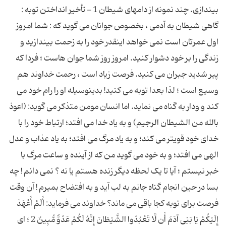
بیندازى. چند نمونه از دامهای شیطان 1 - تأخیر انداختن توبه :
گاهى شیطان به آدمى ، بخصوص جوانان مى گوید که : شما امروز
اول عمرتان است نمى خواهد اینقدر خود را به زحمت بیندازید و
زندگى را بر خود دشوار کنید. امروز روز شما جوان هاست ؛ فردا که
پیر شدید جبران مى کنید. فرصت زیاد است ، رحمت خداوند هم
وسیع است ؛ لذا بعدا توبه مى کنید! بدینوسیله او را رام خود مى
کند و ودار به گناه مى نماید. اما انسان مومن متذکر مى گوید: (اعوذ
بالله من الشیطان الرجیم) و به یاد خدا مى افتد؛ ارتباط خود را با
خداى خود قویتر مى کند؛ و به یاد مرگ مى افتد؛ به یاد عذاب و عدل
الهى مى افتد؛ و به خود مى گوید من که از آینده و ساعت مرگ با
خبر نیستم ؛ آیا تا یک لحظه دیگر زنده هستم یا نه ؟ نمى دانم ! چه
بسا در حین انجام گناه جانم به لب آید و به افتضاح بمیرم ! آن وقت
فرصت براى توبه کجا باقى مى ماند؟ خداوند مى فرماید: أَلَمْ أَعْهَدْ
إِلَیْكُمْ یَا بَنِی آدَمَ أَن لَّا تَعْبُدُوا الشَّیْطَانَ إِنَّهُ لَكُمْ عَدُوٌّ مُّبِینٌ 2 ؛ اى