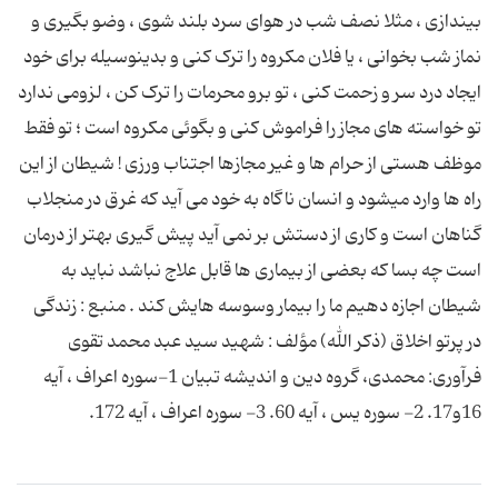
بیندازى ، مثلا نصف شب در هواى سرد بلند شوى ، وضو بگیرى و
نماز شب بخوانى ، یا فلان مکروه را ترک کنى و بدینوسیله براى خود
ایجاد درد سر و زحمت کنى ، تو برو محرمات را ترک کن ، لزومى ندارد
تو خواسته هاى مجاز را فراموش کنى و بگوئى مکروه است ؛ تو فقط
موظف هستى از حرام ها و غیر مجازها اجتناب ورزى ! شیطان از این
راه ها وارد میشود و انسان ناگاه به خود می آید که غرق در منجلاب
گناهان است و کاری از دستش بر نمی آید پیش گیری بهتر از درمان
است چه بسا که بعضی از بیماری ها قابل علاج نباشد نباید به
شیطان اجازه دهیم ما را بیمار وسوسه هایش کند . منبع : زندگى
در پرتو اخلاق (ذكر الله) مؤلف : شهید سید عبد محمد تقوى
فرآوری: محمدی، گروه دین و اندیشه تبیان 1-سوره اعراف ، آیه
16و17. 2- سوره یس ، آیه 60. 3- سوره اعراف ، آیه 172.