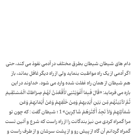
دام های شیطان شیطان بطرق مختلف در آدمى نفوذ مى کند، حتى
اگر آدمى از یک راه مواظبت بنماید ولى از راه دیگر غافل بماند، باز
هم شیطان از همان راه غفلت شده وارد مى شود. خداوند در این
باره مى فرماید: «قَالَ فَبِمَا أَغْوَیْتَنِی لأَقْعُدَنَّ لَهُمْ صِرَاطَكَ الْمُسْتَقِیمَ
ثُمَّ لآتِیَنَّهُم مِّن بَیْنِ أَیْدِیهِمْ وَمِنْ خَلْفِهِمْ وَعَنْ أَیْمَانِهِمْ وَعَن
شَمَآئِلِهِمْ وَلاَ تَجِدُ أَكْثَرَهُمْ شَاكِرِینَ» 1 ؛ شیطان گفت : که چون تو
مرا گمراه کردى من نیز بندگانت را از راه راست که شرع و آئین تست
گمراه گردانم آن گاه از پیش رو و از پشت سرشان و از طرف راست و