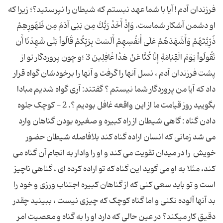
فرزندان آدم ! آیا با شما عهد نبستم که شیطان را نپرستید؟؛ زیرا که
او دشمن آشکار شماست. وَإِذْ أَخَذَ رَبُّكَ مِن بَنِی آدَمَ مِن ظُهُورِهِمْ
ذُرِّیَّتَهُمْ وَأَشْهَدَهُمْ عَلَى أَنفُسِهِمْ أَلَسْتَ بِرَبِّكُمْ قَالُواْ بَلَى شَهِدْنَا أَن
تَقُولُواْ یَوْمَ الْقِیَامَةِ إِنَّا كُنَّا عَنْ هَذَا غَافِلِینَ 3 ؛و چون پروردگار تو از
پشت فرزندان آدم ، نسل آنها را گرفت و آنها را برخودشان گواه قرار
داد که آیا من پروردگار شما نیستم ؟ گفتند: آرى گواه شدیم مبادا
بگویید روز قیامت ما از این واقعه غافل بودیم ؟. 2 - کوچک جلوه
دادن گناه : گاهى شیطان از راه کبیره و صغیره بودن گناهان وارد
مى شد زمانى که انسان اراده گناه کند بلافاصله شیطان حضور
خویش ‍ را در میدان تقویت مى کند و او را وادار به انجام آن گناه مى
کند، مثلا به او مى گوید این گناه که تو اراده کرده اى ، گناهى ناچیز
است و تو باید سعى کنى که از گناهان کبیره اجتناب ورزى و خود را
بد آنها آلوده نکنى و اما گناه کوچک که چیزى نیست ، ببینید چقدر
دقیق کار میکند؟ در عین حالى که دارد او را به گناه و معصیت امر