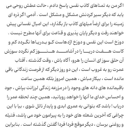
اگر من به تمناهاى کاذب نفس پاسخ دادم ، حالت عطش روحى مى
یابد که دیگر سیر کردنش مشکل و مشکل است . آدمى اگر ذره اى
زمینه را براى ارضأ میلهاى کاذب باز بگذارد، این امیال نفسانى پیش
خواهند رفت و دیگر پایان پذیرى و قناعت براى آنها مطرح نیست .
دوزخ است این نفس و دوزخ اژدهاست کـو بـدریـاها نگـردد کم و
کاست هـــفـت دریـــا را در آشامــــد هــنــــوز کم نگردد سوزش
آن حلق سوز اى انسان را هرو، آگاه باش ، وقت گذشته ، آفتاب
عمرت رو به غروب است ، این دو روز دیگر که از فرصت زندگانى باقى
مانده است ، بیکار مباش ، همین امروز بلکه همین ساعت
باقیمانده هاى دانه هاى وجود را در مزرعه زندگى لرزانت بپاش ، جود
و احساس خداى ما آنها را خواهد رویانید، همین چند لحظه عمر را
دریاب ! باشد که بتوانى به عمرى ابدى و پایدار نائل شوى ، بیا با این
چراغى که آخرین شعله هاى خود را به پیرامون خود مى پاشد، فتیله
و روغنى برسان ، دیگر موقع فردا فردا گفتن گذشته است . بنابراین