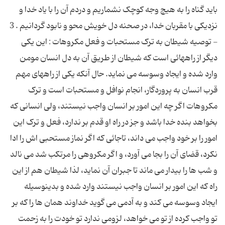
باید گناه را به هیچ وجه کوچک نشماریم و دردم آن را با یاد خدا و
نزدیکى با مقربان خدا، در صحنه دل خویش محو و نابود گردانیم . 3
- توصیه شیطان به ترک مستحبات و فعل مکروهات : این یکى
دیگر از راههائى است که شیطان از طریق آن به دل انسان مومن
وارد شده و ایجاد وسوسه مى نماید. حال آنکه یکى از راههاى مهم
قرب انسان به پروردگار، انجام نوافل و مستحبات است و ترک
مکروهات اگر چه این امور بر انسان واجب نیستند، ولى انسانى که
بخواهد بنده خدا باشد و جز در راه او قدم بر ندارد، فعل و ترک این
امور را بر خود واجب مى داند، تاجائى که اگر نماز مستحبى اش را ادا
نکرد، قضاى آن را بجا مى آورد، و اگر مکروهى را مرتکب شد مى نالد
و شب ها را بیدار مى ماند تا جبران آن نماید، لذا شیطان هم از این
راه که این امور بر انسان واجب نیستند وارد شده و بدینوسیله
ایجاد وسوسه مى کند و به آدمى مى گوید خداوند همان ها را که بر
تو واجب کرده از تو مى خواهد، لزومى ندارد تو خودت را به زحمت