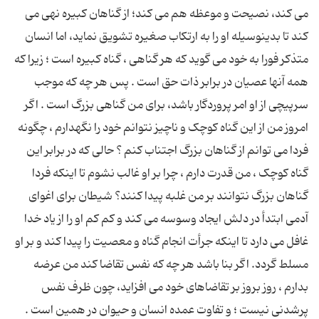
مى کند، نصیحت و موعظه هم مى کند؛ از گناهان کبیره نهى مى
کند تا بدینوسیله او را به ارتکاب صغیره تشویق نماید، اما انسان
متذکر فورا به خود مى گوید که هر گناهى ، گناه کبیره است ؛ زیرا که
همه آنها عصیان در برابر ذات حق است . پس هر چه که موجب
سرپیچى از او امر پروردگار باشد، براى من گناهى بزرگ است . اگر
امروز من از این گناه کوچک و ناچیز نتوانم خود را نگهدارم ، چگونه
فردا مى توانم از گناهان بزرگ اجتناب کنم ؟ حالى که در برابر این
گناه کوچک ، من قدرت دارم ، چرا بر او غالب نشوم تا اینکه فردا
گناهان بزرگ نتوانند بر من غلبه پیدا کنند؟ شیطان براى اغواى
آدمى ابتدأ در دلش ایجاد وسوسه مى کند و کم کم او را از یاد خدا
غافل مى دارد تا اینکه جرأت انجام گناه و معصیت را پیدا کند و بر او
مسلط گردد. اگر بنا باشد هر چه که نفس تقاضا کند من عرضه
بدارم ، روز بروز بر تقاضاهاى خود مى افزاید، چون ظرف نفس
پرشدنى نیست ؛ و تفاوت عمده انسان و حیوان در همین است .