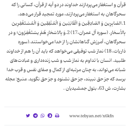
قرآن و استغفار می‌پردازند خداوند در دو آیه از قرآن، كسانی را كه
سحرگاهان به استغفار می‌پردازند، مورد تمجید قرار می‌دهد.
1.الصّابِرِین‌َ وَ الصّادِقِین‌َ وَ الْقَانِتِین‌َ وَ الْمُنْفِقِین‌َ وَ الْمُسْتَغْفِرِین‌َ
بِالاْسحَار. (سوره آل عمران،17) 2.وَ بِالاسْحَارِ هُم‌ْ یسْتَغْفِرُون‌َ؛ و در
سحرگاهان، آمرزش گناهانشان را از خدا می‌خواستند.(سوره
ذاریات، 18) نماز شب توفیقی می‌خواهد كه باید آن را هم از خداوند
طلبید. انسان با تداوم به نماز شب و شب زنده‌داری و عبادت‌های
شبانه می‌تواند، به چنان مرتبه‌ای از كمال و صفای نفس و قرب خدا
برسد كه جز حق نبیند، جز حق نشنود و جز حق نگوید. منبع: مجله
بشارت، ش 63، بتول جمشیدیان .