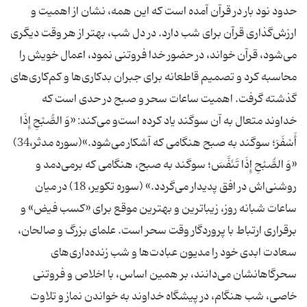
حدود نود بار در قرآن آمده است كه این همه، نشان از اهمیت و
ارزش‌گذاری قرآن برای شب دارد. در دل شب، بهتر از هر وقت دیگری
می‌شود، قرآن خواند، در حضور خدا فروتنی نمود، اعمال خویش را
محاسبه كرد و تصمیم قاطعانه برای جبران بدكاری‌ها و كم‌كاری‌های
گذشته گرفت. اهمیت ساعات سحر و صبح در حدی است كه
خداوند متعال به آن سوگند یاد كرده است‌و می‌كند: «وَ الصُّبْح‌ِ إِذَا
أَسْفَرَ؛ سوگند به صبح هنگامی كه آشكار می‌شود.»(سوره مدثر،34)
«وَ الصُّبْح‌ِ إِذَا تَنَفَّس‌َ؛ سوگند به صبح، هنگامی كه برمی‌دمد و
روشنی‌اش در افق پدیدار می‌گردد.» (سوره تكویر، 18) در میان
ساعات شبانه روز، زیباترین و بهترین موقع برای «كسب فیض» و
برقراری ارتباط با پروردگار وقت سحر است. علمای بزرگ و صالحان،
سعادت ابدی خود را مدیون عبادت‌ها و شب زنده‌داری‌های
سحرگاهانشان می‌دانند، بر همین اساس، با اخلاص و فروتنی
خاصی، شب هنگام، در پیشگاه خداوند به خواندن نماز و تلاوت