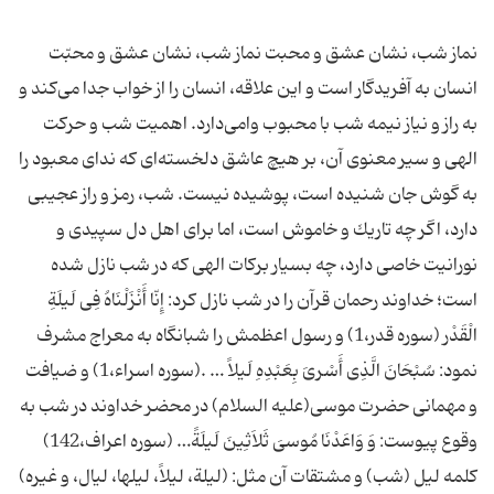
نماز شب، نشان عشق و محبت نماز شب، نشان عشق و محبّت
انسان به آفریدگار است و این علاقه، انسان را از خواب جدا می‌كند و
به راز و نیاز نیمه شب با محبوب وامی‌دارد. اهمیت شب و حركت
الهی و سیر معنوی آن، بر هیچ عاشق دلخسته‌ای كه ندای معبود را
به گوش جان شنیده است، پوشیده نیست. شب، رمز و راز عجیبی
دارد، اگر چه تاریك و خاموش است، اما برای اهل دل سپیدی و
نورانیت خاصی دارد، چه بسیار بركات الهی كه در شب نازل شده
است؛ خداوند رحمان قرآن را در شب نازل كرد: إِنّا أَنْزَلْنَاه‌ُ فِی لَیلَة‌ِ
الْقَدْر (سوره قدر،1) و رسول اعظمش را شبانگاه به معراج مشرف
نمود: سُبْحَان‌َ الَّذِی أَسْری‌َ بِعَبْدِه‌ِ لَیلاً … .(سوره اسراء،1) و ضیافت
و مهمانی حضرت موسی‌(علیه السلام) در محضر خداوند در شب به
وقوع پیوست: وَ وَاعَدْنَا مُوسی‌َ ثَلاَثِین‌َ لَیلَة‌ً… (سوره اعراف،142)
كلمه لیل (شب‌) و مشتقات آن مثل: (لیلة، لیلاً، لیلها، لیال، و غیره)