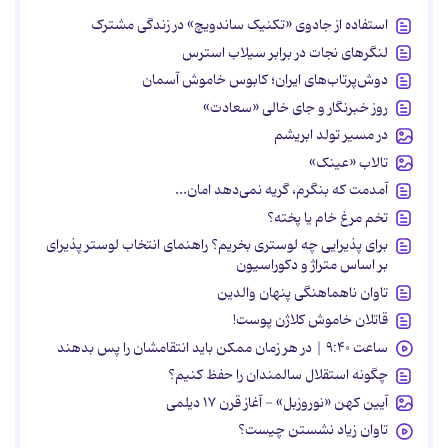
استفاده از جادوی «تکنیک ساندویچ» در زندگی مشترک
لنگرهای نجات در برابر سیلاب استرس
دوش‌پرتاب‌های ایران؛ کابوس خاموش آسمان
روز خبرنگار و جای خالی «سعادت»
در مسیر تولد ابریشم
تالاب «عینک»
آمدمت که بنگرم، گریه نمی‌دهد امان...
تخم مرغ خام یا پخته؟
برای پذیرایی چه لوستری بخریم؟ راهنمای انتخاب لوستر پذیرای
بر اساس متراژ و دکوراسیون
تاوان ناهماهنگی پنهان والدین
قاتلان خاموش کلاژن پوست!
ساعت ۹:۴۰ | در هر زمان ممکن باید انتقامشان را پس بدهند
چگونه استقلال سالمندان را حفظ کنیم؟
آیین کهن «نوروزبل» - آغاز قرن ۱۷ دیلمی
تاوان زیاد نشستن چیست؟