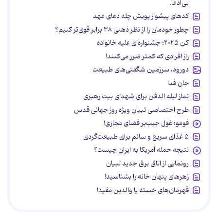
بی‌ادعا.
کدهای پیشواز پویش چله دعای عهد
چطور خودمان را از نظر ذهنی ۳۸ برابر قوی‌تر کنیم؟
کن ۲۰۲۵؛ جشنواره‌ای علیه خانواده
راز افرادی که کمتر ضرر می‌کنند!
دورود، سرزمین شگفتی‌های طبیعت
جان فدا
نماز لیله الدفن برای شهدای بیت رهبری
طرح اختصاصی تبیان ویژه روز جهانی قدس
فومو؛ غول جیب‌بر فضای مجازی!
۵ غذای سریع و سالم برای طبیعت‌گردی
نتیجه حمله آمریکا به ایران چیست؟
رونمایی از اتاق برق جدید تبیان
زهرهای پنهان خانه را بشناسید!
قهرمان‌های خسته یا والدین مفید!