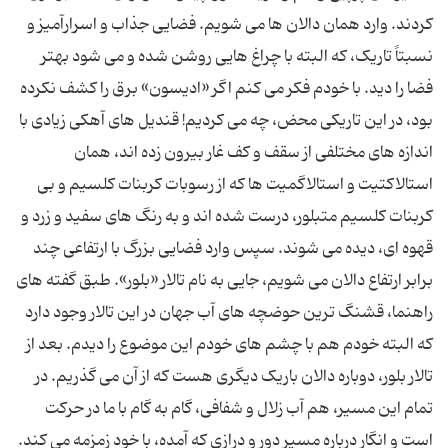
کردند. وارد همان دالان ها می شویم. فضایی جذاب و اسرارآمیز و
نسبتاً تاریک، که البته با چراغ هایی روشن شده و می شود بهتر
فضا را دید. با خودم فکر می کنم اگر «ادیسون» برق را کشف نکرده
بود، در این تاریکی محض، چه می کردیم! قندیل های آهکی زیادی با
اندازه های مختلفی از سقف و کف غار بیرون زده اند، همان
استالاکتیت و استالاگمیت ها که از رسوبات کربنات کلسیم و بی
کربنات کلسیم متبلور، درست شده اند و به رنگ های سفید و زرد و
قهوه ای، دیده می شوند. سپس وارد فضایی بزرگ با ارتفاعی چند
برابر ارتفاع دالان می شویم، جایی به نام تالار «بلور». طبق گفته های
راهنما، قشنگ ترین حوضچه های آب جهان در این تالار وجود دارد
که البته خودم هم با چشم های خودم این موضوع را دیدم. بعد از
تالار بلور، دوباره دالان باریک دیگری هست که از آن می گذریم. در
تمام این مسیر، هم آب زلال و شفافی، گام به گام با ما در حرکت
است و انگار درباره مسیر دور و درازی که آمده، با خود زمزمه می کند.