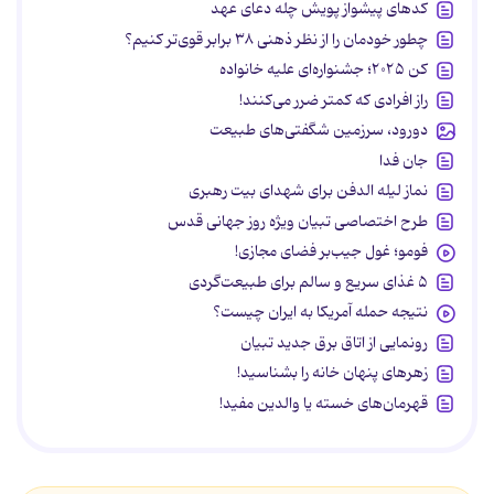
کدهای پیشواز پویش چله دعای عهد
چطور خودمان را از نظر ذهنی ۳۸ برابر قوی‌تر کنیم؟
کن ۲۰۲۵؛ جشنواره‌ای علیه خانواده
راز افرادی که کمتر ضرر می‌کنند!
دورود، سرزمین شگفتی‌های طبیعت
جان فدا
نماز لیله الدفن برای شهدای بیت رهبری
طرح اختصاصی تبیان ویژه روز جهانی قدس
فومو؛ غول جیب‌بر فضای مجازی!
۵ غذای سریع و سالم برای طبیعت‌گردی
نتیجه حمله آمریکا به ایران چیست؟
رونمایی از اتاق برق جدید تبیان
زهرهای پنهان خانه را بشناسید!
قهرمان‌های خسته یا والدین مفید!