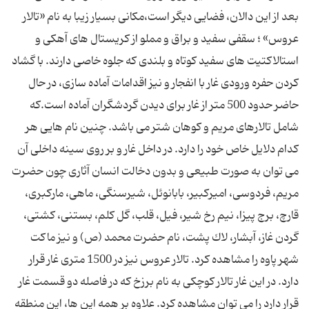
بعد از این دالان، فضایی دیگر است،مکانی بسیار زیبا به نام «تالار
عروس» ؛ سقفی سفید و براق و مملو از کریستال های آهکی و
استالاکتیت های سفید کوتاه و بلندی که جلوه خاصی دارند. با گشاد
كردن حفره ورودی غار با انفجار و نیز اقدامات آماده سازی، در حال
حاضر حدود 500 متر از غار برای دیدن گردشگران آماده است.كه
شامل تالارهای مریم و كوهان شتر می باشد. چنین نام هایی هر
كدام دلایل خاص خود را دارد. در داخل غار و بر روی سینه داخلی آن
می توان به صورت طبیعی و بدون دخالت انسان آثاری چون حضرت
مریم، فردوسی،‌ امیركبیر، بابانوئل، شیرسنگی، ماهی، ماركبری،
قارچ، برج پیزا، نیم رخ شیر، فیل، قلب، گل كلم، بستنی، كشتی،
گردن غاز، آبشار، لاك پشت، نام حضرت محمد (ص) و نیز ماكت
شهر پاوه را مشاهده كرد. تالار عروس نیز در 1500 متری غار قرار
دارد. در این غار تالار كوچكی به نام برزخ كه در فاصله دو قسمت غار
قرار دارد را می توان مشاهده كرد. علاوه بر همه این ها، این منطقه