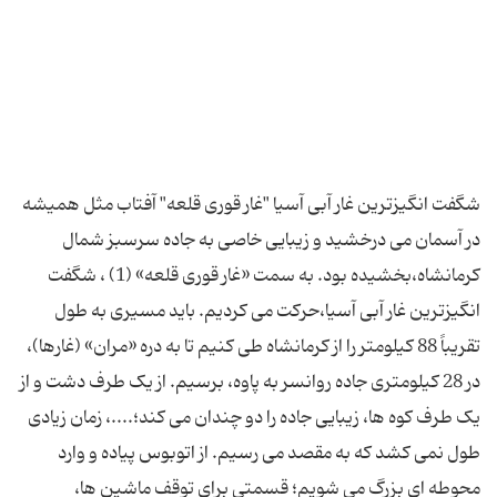
شگفت انگیزترین غار آبی آسیا "غار قوری قلعه" آفتاب مثل همیشه
در آسمان می درخشید و زیبایی خاصی به جاده سرسبز شمال
کرمانشاه،بخشیده بود. به سمت «غار قوری قلعه» (1) ، شگفت
انگیزترین غار آبی آسیا،حرکت می کردیم. باید مسیری به طول
تقریباً 88 کیلومتر را از کرمانشاه طی کنیم تا به دره «مران» (غارها)،
در 28 کیلومتری جاده روانسر به پاوه، برسیم. از یک طرف دشت و از
یک طرف کوه ها، زیبایی جاده را دو چندان می کند؛....، زمان زیادی
طول نمی کشد که به مقصد می رسیم. از اتوبوس پیاده و وارد
محوطه ای بزرگ می شویم؛ قسمتی برای توقف ماشین ها،