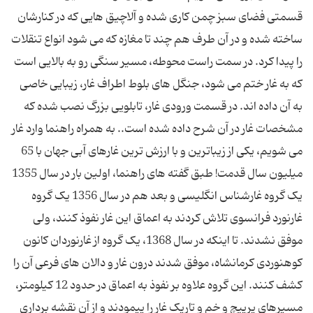
قسمتی فضای سبز چمن کاری شده و آلاچیق هایی که در کنارشان
ساخته شده و در آن طرف هم چند تا مغازه که می شود انواع تنقلات
را پیدا کرد. در سمت راست محوطه، مسیر سنگی رو به بالایی است
که به غار ختم می شود، جنگل های بلوط اطراف غار، زیبایی خاصی
به آن داده اند. در قسمت ورودی غار، تابلویی بزرگ نصب شده که
مشخصات غار در آن شرح داده شده است.. به همراه راهنما وارد غار
می شویم، یکی از زیباترین و با ارزش ترین غارهای آبی جهان با 65
میلیون سال قدمت! طبق گفته های راهنما، اولین بار در سال 1355
یک گروه غارشناس انگلیسی و بعد هم در سال 1356 یک گروه
غارنورد فرانسوی تلاش کردند به اعماق این غار نفوذ کنند، ولی
موفق نشدند. تا اینکه در سال 1368، یک گروه از غارنوردان کانون
کوهنوردی کرمانشاه، موفق شدند درون غار و دالان های فرعی آن را
کشف کنند. این گروه علاوه بر نفوذ به اعماق در حدود 12 کیلومتر،
مسیرهای پرپیچ و خم و تاریک غار را پیمودند و از آن نقشه برداری