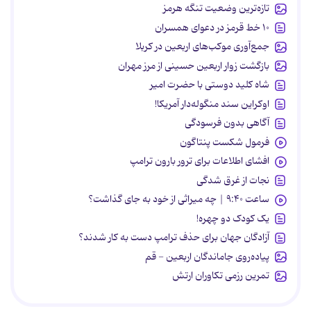
تازه‌ترین وضعیت تنگه هرمز
۱۰ خط قرمز در دعوای همسران
جمع‌آوری موکب‌های اربعین در کربلا
بازگشت زوار اربعین حسینی از مرز مهران
شاه کلید دوستی با حضرت امیر
اوکراین سند منگوله‌دار آمریکا!
آگاهی بدون فرسودگی
فرمول شکست پنتاگون
افشای اطلاعات برای ترور بارون ترامپ
نجات از غرق شدگی
ساعت ۹:۴۰ | چه میراثی از خود به جای گذاشت؟
یک کودک دو چهره!
آزادگان جهان برای حذف ترامپ دست به کار شدند؟
پیاده‌روی جاماندگان اربعین - قم
تمرین رزمی تکاوران ارتش