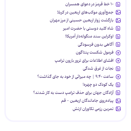
۱۰ خط قرمز در دعوای همسران
جمع‌آوری موکب‌های اربعین در کربلا
بازگشت زوار اربعین حسینی از مرز مهران
شاه کلید دوستی با حضرت امیر
اوکراین سند منگوله‌دار آمریکا!
آگاهی بدون فرسودگی
فرمول شکست پنتاگون
افشای اطلاعات برای ترور بارون ترامپ
نجات از غرق شدگی
ساعت ۹:۴۰ | چه میراثی از خود به جای گذاشت؟
یک کودک دو چهره!
آزادگان جهان برای حذف ترامپ دست به کار شدند؟
پیاده‌روی جاماندگان اربعین - قم
تمرین رزمی تکاوران ارتش