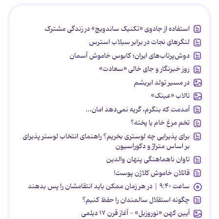
استفاده از جادوی «تکنیک ساندویچ» در زندگی مشترک
لنگرهای نجات در برابر سیلاب استرس
دوش‌پرتاب‌های ایران؛ کابوس خاموش آسمان
روز خبرنگار و جای خالی «سعادت»
در مسیر تولد ابریشم
تالاب «عینک»
آمدمت که بنگرم، گریه نمی‌دهد امان...
تخم مرغ خام یا پخته؟
برای پذیرایی چه لوستری بخریم؟ راهنمای انتخاب لوستر پذیرای
بر اساس متراژ و دکوراسیون
تاوان ناهماهنگی پنهان والدین
قاتلان خاموش کلاژن پوست!
ساعت ۹:۴۰ | در هر زمان ممکن باید انتقامشان را پس بدهند
چگونه استقلال سالمندان را حفظ کنیم؟
آیین کهن «نوروزبل» - آغاز قرن ۱۷ دیلمی