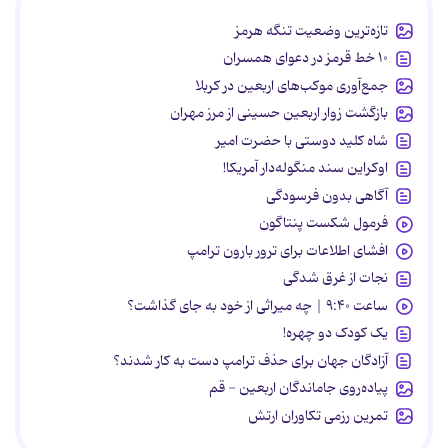
تازه‌ترین وضعیت تنگه هرمز
۱۰ خط قرمز در دعوای همسران
جمع‌آوری موکب‌های اربعین در کربلا
بازگشت زوار اربعین حسینی از مرز مهران
شاه کلید دوستی با حضرت امیر
اوکراین سند منگوله‌دار آمریکا!
آگاهی بدون فرسودگی
فرمول شکست پنتاگون
افشای اطلاعات برای ترور بارون ترامپ
نجات از غرق شدگی
ساعت ۹:۴۰ | چه میراثی از خود به جای گذاشت؟
یک کودک دو چهره!
آزادگان جهان برای حذف ترامپ دست به کار شدند؟
پیاده‌روی جاماندگان اربعین - قم
تمرین رزمی تکاوران ارتش