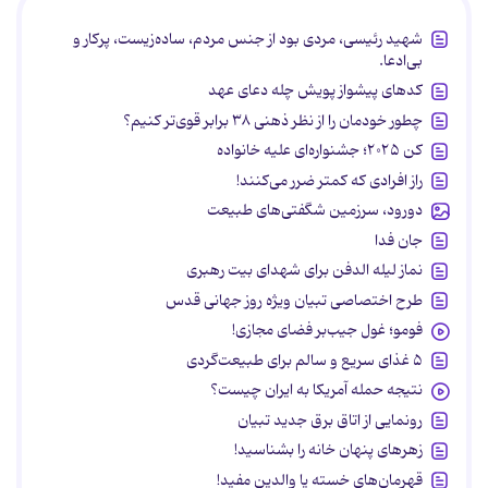
شهید رئیسی، مردی بود از جنس مردم، ساده‌زیست، پرکار و
بی‌ادعا.
کدهای پیشواز پویش چله دعای عهد
چطور خودمان را از نظر ذهنی ۳۸ برابر قوی‌تر کنیم؟
کن ۲۰۲۵؛ جشنواره‌ای علیه خانواده
راز افرادی که کمتر ضرر می‌کنند!
دورود، سرزمین شگفتی‌های طبیعت
جان فدا
نماز لیله الدفن برای شهدای بیت رهبری
طرح اختصاصی تبیان ویژه روز جهانی قدس
فومو؛ غول جیب‌بر فضای مجازی!
۵ غذای سریع و سالم برای طبیعت‌گردی
نتیجه حمله آمریکا به ایران چیست؟
رونمایی از اتاق برق جدید تبیان
زهرهای پنهان خانه را بشناسید!
قهرمان‌های خسته یا والدین مفید!