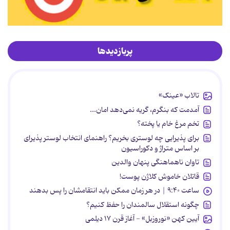
پربازدیدها
تالاب «عینک»
آمدمت که بنگرم، گریه نمی‌دهد امان...
تخم مرغ خام یا پخته؟
برای پذیرایی چه لوستری بخریم؟ راهنمای انتخاب لوستر پذیرای
بر اساس متراژ و دکوراسیون
تاوان ناهماهنگی پنهان والدین
قاتلان خاموش کلاژن پوست!
ساعت ۹:۴۰ | در هر زمان ممکن باید انتقامشان را پس بدهند
چگونه استقلال سالمندان را حفظ کنیم؟
آیین کهن «نوروزبل» - آغاز قرن ۱۷ دیلمی