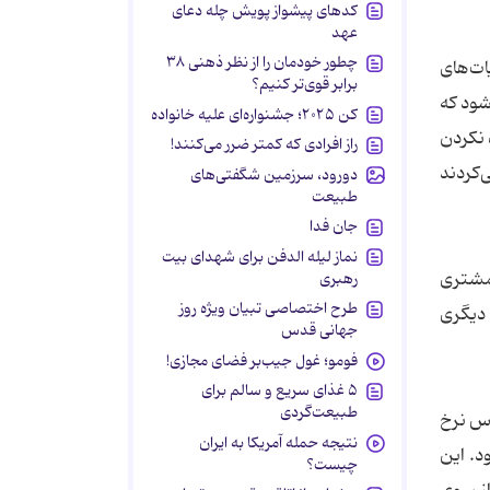
کدهای پیشواز پویش چله دعای
عهد
چطور خودمان را از نظر ذهنی ۳۸
ات‌های
برابر قوی‌تر کنیم؟
شود که
کن ۲۰۲۵؛ جشنواره‌ای علیه خانواده
 نکردن
راز افرادی که کمتر ضرر می‌کنند!
‌کردند
دورود، سرزمین شگفتی‌های
طبیعت
جان فدا
نماز لیله الدفن برای شهدای بیت
 مشتری
رهبری
طرح اختصاصی تبیان ویژه روز
 دیگری
جهانی قدس
فومو؛ غول جیب‌بر فضای مجازی!
۵ غذای سریع و سالم برای
طبیعت‌گردی
اس نرخ
نتیجه حمله آمریکا به ایران
شود. این
چیست؟