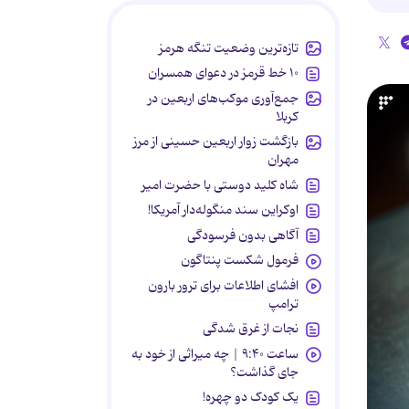
تازه‌ترین وضعیت تنگه هرمز
۱۰ خط قرمز در دعوای همسران
جمع‌آوری موکب‌های اربعین در
کربلا
بازگشت زوار اربعین حسینی از مرز
مهران
شاه کلید دوستی با حضرت امیر
اوکراین سند منگوله‌دار آمریکا!
آگاهی بدون فرسودگی
فرمول شکست پنتاگون
افشای اطلاعات برای ترور بارون
ترامپ
نجات از غرق شدگی
ساعت ۹:۴۰ | چه میراثی از خود به
جای گذاشت؟
یک کودک دو چهره!