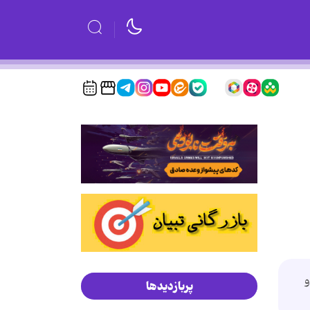
و
پربازدیدها