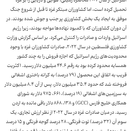
اسرائیل از سال ۲۰۰۷ محاصره زمینی، هوایی و دریایی را بر غزه
تحمیل کرده است، اما کشاورزان مبتکر غزه تا قبل از شروع جنگ
موفق به ایجاد یک بخش کشاورزی پر جنب و جوش شده بودند. در
آن دوران کشاورزان که با کمبود نهاده‌ها مواجه بودند، زیرا رژیم
اسرائیل واردات و صادرات را کنترل می‌کرد. بر اساس گزارش وزارت
کشاورزی فلسطین در سال ۲۰۲۲، صادرات کشاورزان غزه با وجود
محدودیت‌های رژیم اسرائیل که اجازه فروش را به چند کشور
همسایه محدود کرده بود به رقم ۴۴.۶ میلیون دلار رسید. اکثریت
قریب به اتفاق این محصول (۷۹ درصد) به کرانه باختری اشغالی
فروخته شد که حدود ۳۵.۴ میلیون دلار، پس از آن ۸.۴ میلیون دلار
به سرزمین‌های اشغالی (۱۹ درصد)، ۶۶۱، ۹۷۵ دلار به شورای
همکاری خلیج فارس (GCC) و ۱۳۸، ۸۶۸ دلار باقی مانده به اردن
رسید. در میان صادرات غزه در سال ۲۰۲۲ از نظر ارزش تجاری، یک
سوم آن (۳۲ درصد) توت فرنگی، ۲۸ درصد گوجه فرنگی و ۱۵ درصد