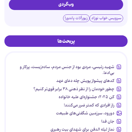
وب‌گردی
سرویس خواب نوزاد
زیورآلات پاندورا
پربحث‌ها
شهید رئیسی، مردی بود از جنس مردم، ساده‌زیست، پرکار و
بی‌ادعا.
کدهای پیشواز پویش چله دعای عهد
چطور خودمان را از نظر ذهنی ۳۸ برابر قوی‌تر کنیم؟
کن ۲۰۲۵؛ جشنواره‌ای علیه خانواده
راز افرادی که کمتر ضرر می‌کنند!
دورود، سرزمین شگفتی‌های طبیعت
جان فدا
نماز لیله الدفن برای شهدای بیت رهبری