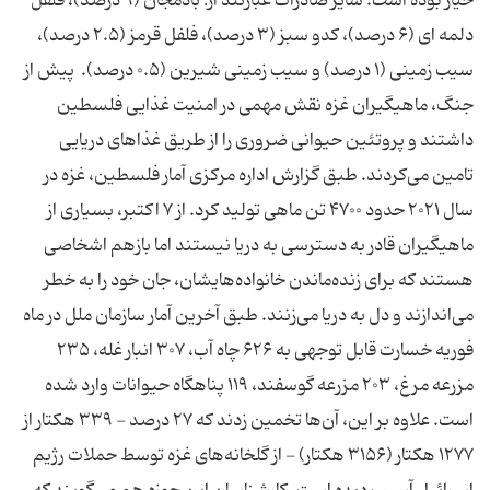
خیار بوده است. سایر صادرات عبارتند از: بادمجان (۹ درصد)، فلفل
دلمه ای (۶ درصد)، کدو سبز (۳ درصد)، فلفل قرمز (۲.۵ درصد)،
سیب زمینی (۱ درصد) و سیب زمینی شیرین (۰.۵ درصد). پیش از
جنگ، ماهیگیران غزه نقش مهمی در امنیت غذایی فلسطین
داشتند و پروتئین حیوانی ضروری را از طریق غذاهای دریایی
تامین می‌کردند. طبق گزارش اداره مرکزی آمار فلسطین، غزه در
سال ۲۰۲۱ حدود ۴۷۰۰ تن ماهی تولید کرد. از ۷ اکتبر، بسیاری از
ماهیگیران قادر به دسترسی به دریا نیستند اما بازهم اشخاصی
هستند که برای زنده‌ماندن خانواده‌هایشان، جان خود را به خطر
می‌اندازند و دل به دریا می‌زنند. طبق آخرین آمار سازمان ملل در ماه
فوریه خسارت قابل توجهی به ۶۲۶ چاه آب، ۳۰۷ انبار غله، ۲۳۵
مزرعه مرغ، ۲۰۳ مزرعه گوسفند، ۱۱۹ پناهگاه حیوانات وارد شده
است. علاوه بر این، آن‌ها تخمین زدند که ۲۷ درصد - ۳۳۹ هکتار از
۱۲۷۷ هکتار (۳۱۵۶ هکتار) - از گلخانه‌های غزه توسط حملات رژیم