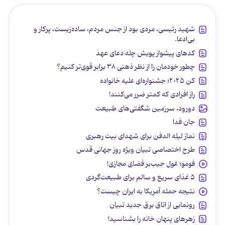
شهید رئیسی، مردی بود از جنس مردم، ساده‌زیست، پرکار و
بی‌ادعا.
کدهای پیشواز پویش چله دعای عهد
چطور خودمان را از نظر ذهنی ۳۸ برابر قوی‌تر کنیم؟
کن ۲۰۲۵؛ جشنواره‌ای علیه خانواده
راز افرادی که کمتر ضرر می‌کنند!
دورود، سرزمین شگفتی‌های طبیعت
جان فدا
نماز لیله الدفن برای شهدای بیت رهبری
طرح اختصاصی تبیان ویژه روز جهانی قدس
فومو؛ غول جیب‌بر فضای مجازی!
۵ غذای سریع و سالم برای طبیعت‌گردی
نتیجه حمله آمریکا به ایران چیست؟
رونمایی از اتاق برق جدید تبیان
زهرهای پنهان خانه را بشناسید!