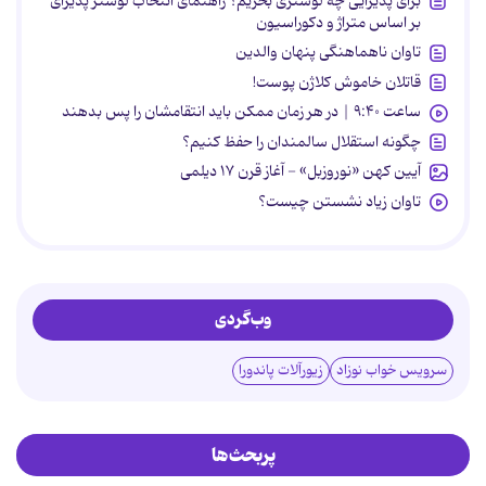
برای پذیرایی چه لوستری بخریم؟ راهنمای انتخاب لوستر پذیرای
بر اساس متراژ و دکوراسیون
تاوان ناهماهنگی پنهان والدین
قاتلان خاموش کلاژن پوست!
ساعت ۹:۴۰ | در هر زمان ممکن باید انتقامشان را پس بدهند
چگونه استقلال سالمندان را حفظ کنیم؟
آیین کهن «نوروزبل» - آغاز قرن ۱۷ دیلمی
تاوان زیاد نشستن چیست؟
وب‌گردی
سرویس خواب نوزاد
زیورآلات پاندورا
پربحث‌ها