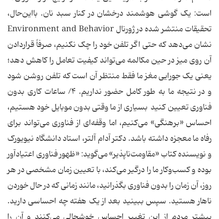
است: یک گوشی هوشمند درخشان در کنار سبد نان. بااین‌حال،
تحقیقات منتشر شده در ژورنال Environment and Behavior
نشان می‌دهد که حتی اگر تلفن خود را چک نکنیم، صرفاً قراردادن
آن روی میز در حین مکالمه می‌تواند کیفیت تعامل را کاهش دهد؛
یعنی یک جورایی مغز ما فقط منتظر آن است که تلفن روشن شود
و در نتیجه ما به طور کامل حضور نداریم. ۴/ ساعات کاری بدون
فناوری تعیین کنید بسیاری از ما وقتی بدون موبایل خود هستیم،
احساس «برهنگی» می‌کنیم، اما وقفه‌ای از فناوری می‌تواند برای
رفاه ما معجزه داشته باشد. دکتر آدام آلتر، استاد دانشگاه نیویورک
و نویسنده کتاب «مقاومت‌ناپذیر» می‌گوید: «ظهور فناوری اعتیادآور
بوده و کسب‌وکار ما را درگیر می‌کند، با تعیین زمان مشخصی در هر
روز، آن زمان را بدون فناوری بگذرانید، مانند زمانی که در حال خوردن
ناهار هستید. سپس ببینید بعد از یک هفته چه احساسی دارید.
بیشتر مردم از این تغییر احساس خوشحالی می‌کنند و آن را