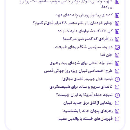
شهید رئیسی، مردی بود از جنس مردم، ساده‌زیست، پرکار و
بی‌ادعا.
کدهای پیشواز پویش چله دعای عهد
چطور خودمان را از نظر ذهنی ۳۸ برابر قوی‌تر کنیم؟
کن ۲۰۲۵؛ جشنواره‌ای علیه خانواده
راز افرادی که کمتر ضرر می‌کنند!
دورود، سرزمین شگفتی‌های طبیعت
جان فدا
نماز لیله الدفن برای شهدای بیت رهبری
طرح اختصاصی تبیان ویژه روز جهانی قدس
فومو؛ غول جیب‌بر فضای مجازی!
۵ غذای سریع و سالم برای طبیعت‌گردی
نتیجه حمله آمریکا به ایران چیست؟
رونمایی از اتاق برق جدید تبیان
زهرهای پنهان خانه را بشناسید!
قهرمان‌های خسته یا والدین مفید!