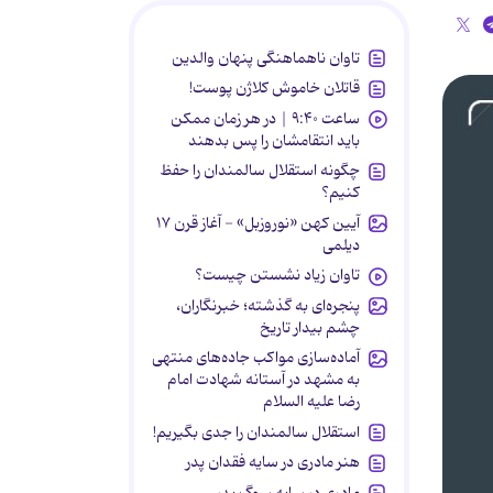
تاوان ناهماهنگی پنهان والدین
قاتلان خاموش کلاژن پوست!
ساعت ۹:۴۰ | در هر زمان ممکن
باید انتقامشان را پس بدهند
چگونه استقلال سالمندان را حفظ
کنیم؟
آیین کهن «نوروزبل» - آغاز قرن ۱۷
دیلمی
تاوان زیاد نشستن چیست؟
پنجره‌ای به گذشته؛ خبرنگاران،
چشم بیدار تاریخ
آماده‌سازی مواکب جاده‌های منتهی
به مشهد در آستانه شهادت امام
رضا علیه السلام
استقلال سالمندان را جدی بگیریم!
هنر مادری در سایه‌ فقدان پدر
مادری در سایه سوگ پدر