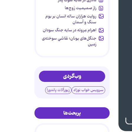
راز صمیمیت زوج‌ها
روایت هزاران ساله انسان بر بوم
سنگ و آسمان
اهرام مِروئه در سایه جنگ سودان
جنگل‌های یونان؛ نقاشیِ سوخته‌ی
زمین
وب‌گردی
سرویس خواب نوزاد
زیورآلات پاندورا
پربحث‌ها