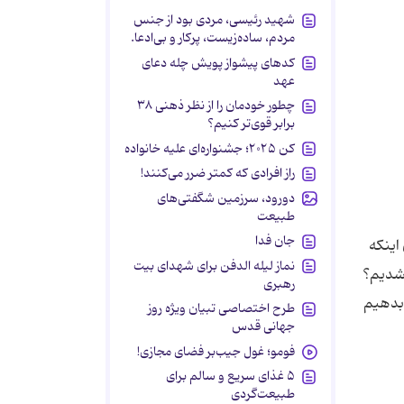
شهید رئیسی، مردی بود از جنس
مردم، ساده‌زیست، پرکار و بی‌ادعا.
کدهای پیشواز پویش چله دعای
عهد
چطور خودمان را از نظر ذهنی ۳۸
برابر قوی‌تر کنیم؟
کن ۲۰۲۵؛ جشنواره‌ای علیه خانواده
راز افرادی که کمتر ضرر می‌کنند!
دورود، سرزمین شگفتی‌های
طبیعت
جان فدا
اینکه
نماز لیله الدفن برای شهدای بیت
 شدیم؟
رهبری
 بدهیم
طرح اختصاصی تبیان ویژه روز
جهانی قدس
فومو؛ غول جیب‌بر فضای مجازی!
۵ غذای سریع و سالم برای
طبیعت‌گردی