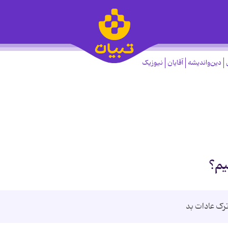
دین‌واندیشه
آقایان
نیوزیک
یم؟
ترک عادات بد