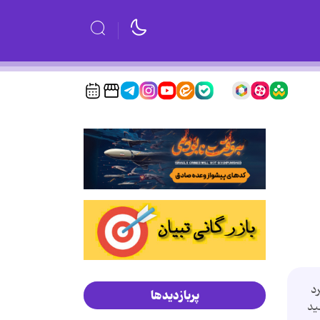
د
پربازدیدها
ید