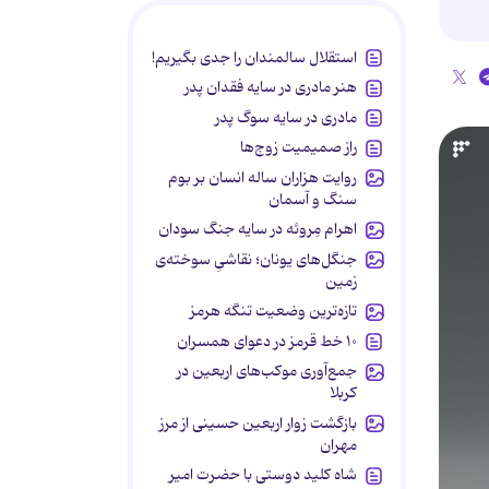
استقلال سالمندان را جدی بگیریم!
هنر مادری در سایه‌ فقدان پدر
مادری در سایه سوگ پدر
راز صمیمیت زوج‌ها
روایت هزاران ساله انسان بر بوم
سنگ و آسمان
اهرام مِروئه در سایه جنگ سودان
جنگل‌های یونان؛ نقاشیِ سوخته‌ی
زمین
تازه‌ترین وضعیت تنگه هرمز
۱۰ خط قرمز در دعوای همسران
جمع‌آوری موکب‌های اربعین در
کربلا
بازگشت زوار اربعین حسینی از مرز
مهران
شاه کلید دوستی با حضرت امیر