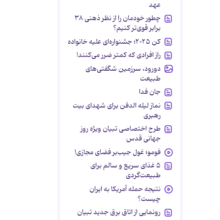
عهد
چطور خودمان را از نظر ذهنی ۳۸
برابر قوی‌تر کنیم؟
کن ۲۰۲۵؛ جشنواره‌ای علیه خانواده
راز افرادی که کمتر ضرر می‌کنند!
دورود، سرزمین شگفتی‌های
طبیعت
جان فدا
نماز لیله الدفن برای شهدای بیت
رهبری
طرح اختصاصی تبیان ویژه روز
جهانی قدس
فومو؛ غول جیب‌بر فضای مجازی!
۵ غذای سریع و سالم برای
طبیعت‌گردی
نتیجه حمله آمریکا به ایران
چیست؟
رونمایی از اتاق برق جدید تبیان