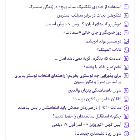
استفاده از جادوی «تکنیک ساندویچ» در زندگی مشترک
لنگرهای نجات در برابر سیلاب استرس
دوش‌پرتاب‌های ایران؛ کابوس خاموش آسمان
روز خبرنگار و جای خالی «سعادت»
در مسیر تولد ابریشم
تالاب «عینک»
آمدمت که بنگرم، گریه نمی‌دهد امان...
تخم مرغ خام یا پخته؟
برای پذیرایی چه لوستری بخریم؟ راهنمای انتخاب لوستر پذیرای
بر اساس متراژ و دکوراسیون
تاوان ناهماهنگی پنهان والدین
قاتلان خاموش کلاژن پوست!
ساعت ۹:۴۰ | در هر زمان ممکن باید انتقامشان را پس بدهند
چگونه استقلال سالمندان را حفظ کنیم؟
آیین کهن «نوروزبل» - آغاز قرن ۱۷ دیلمی
تاوان زیاد نشستن چیست؟