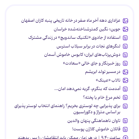
عزاداری دهه آخر ماه صفر در خانه تاریخی پنبه کاران اصفهان
جوین؛ نگین کمترشناخته‌شده خراسان
استفاده از جادوی «تکنیک ساندویچ» در زندگی مشترک
لنگرهای نجات در برابر سیلاب استرس
دوش‌پرتاب‌های ایران؛ کابوس خاموش آسمان
روز خبرنگار و جای خالی «سعادت»
در مسیر تولد ابریشم
تالاب «عینک»
آمدمت که بنگرم، گریه نمی‌دهد امان...
تخم مرغ خام یا پخته؟
برای پذیرایی چه لوستری بخریم؟ راهنمای انتخاب لوستر پذیرای
بر اساس متراژ و دکوراسیون
تاوان ناهماهنگی پنهان والدین
قاتلان خاموش کلاژن پوست!
ساعت ۹:۴۰ | در هر زمان ممکن باید انتقامشان را پس بدهند