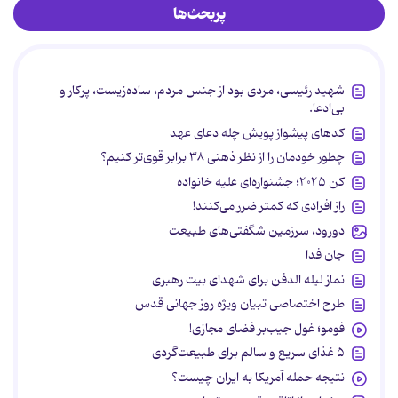
پربحث‌ها
شهید رئیسی، مردی بود از جنس مردم، ساده‌زیست، پرکار و
بی‌ادعا.
کدهای پیشواز پویش چله دعای عهد
چطور خودمان را از نظر ذهنی ۳۸ برابر قوی‌تر کنیم؟
کن ۲۰۲۵؛ جشنواره‌ای علیه خانواده
راز افرادی که کمتر ضرر می‌کنند!
دورود، سرزمین شگفتی‌های طبیعت
جان فدا
نماز لیله الدفن برای شهدای بیت رهبری
طرح اختصاصی تبیان ویژه روز جهانی قدس
فومو؛ غول جیب‌بر فضای مجازی!
۵ غذای سریع و سالم برای طبیعت‌گردی
نتیجه حمله آمریکا به ایران چیست؟