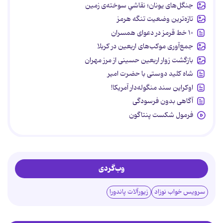
جنگل‌های یونان؛ نقاشیِ سوخته‌ی زمین
تازه‌ترین وضعیت تنگه هرمز
۱۰ خط قرمز در دعوای همسران
جمع‌آوری موکب‌های اربعین در کربلا
بازگشت زوار اربعین حسینی از مرز مهران
شاه کلید دوستی با حضرت امیر
اوکراین سند منگوله‌دار آمریکا!
آگاهی بدون فرسودگی
فرمول شکست پنتاگون
وب‌گردی
سرویس خواب نوزاد
زیورآلات پاندورا