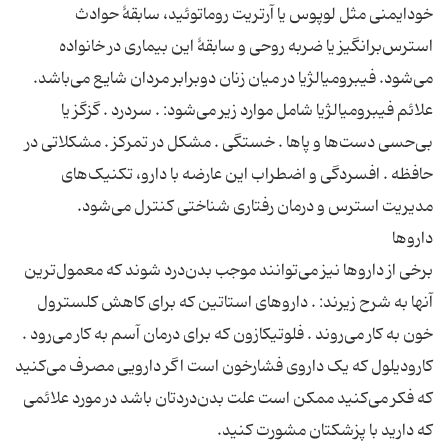
خودایمنی مثل لوپوس یا آرتریت روماتوئید، سابقهٔ حوادث
استرس‌برانگیز یا ضربه روحی و سابقهٔ این بیماری در خانواده
می‌شود. فیبرومیالژیا در میان زنان دوبرابر مردان شایع می‌باشد.
علائم فیبرومیالژیا شامل موارد زیر می‌شود: . سردرد . گزگز یا
بی‌حسی دست‌ها و پاها . خستگی . مشکل در تمرکز . مشکلاتی در
حافظه . افسردگی و اضطراب این عارضه با دارو، تکنیک‌های
برخی از داروها نیز می‌توانند موجب بدن‌درد شوند که معمول‌ترین
آنها به شرح زیرند: . داروهای استاتین که برای کاهش کلسترول
خون به کار می‌روند . فلوتیکازون که برای درمان آسم به کار می‌رود .
کارودیلول که یک داروی فشارخون است اگر دارویی مصرف می‌کنید
که فکر می‌کنید ممکن است علت بدن‌دردتان باشد در مورد علائمی