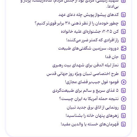
شهید رئیسی، مردی بود از جنس مردم، ساده‌زیست، پرکار و
بی‌ادعا.
کدهای پیشواز پویش چله دعای عهد
چطور خودمان را از نظر ذهنی ۳۸ برابر قوی‌تر کنیم؟
کن ۲۰۲۵؛ جشنواره‌ای علیه خانواده
راز افرادی که کمتر ضرر می‌کنند!
دورود، سرزمین شگفتی‌های طبیعت
جان فدا
نماز لیله الدفن برای شهدای بیت رهبری
طرح اختصاصی تبیان ویژه روز جهانی قدس
فومو؛ غول جیب‌بر فضای مجازی!
۵ غذای سریع و سالم برای طبیعت‌گردی
نتیجه حمله آمریکا به ایران چیست؟
رونمایی از اتاق برق جدید تبیان
زهرهای پنهان خانه را بشناسید!
قهرمان‌های خسته یا والدین مفید!