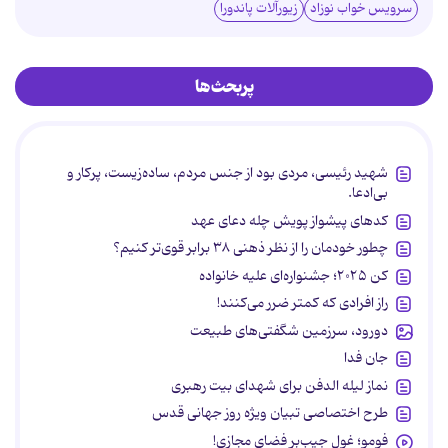
سرویس خواب نوزاد
زیورآلات پاندورا
پربحث‌ها
شهید رئیسی، مردی بود از جنس مردم، ساده‌زیست، پرکار و
بی‌ادعا.
کدهای پیشواز پویش چله دعای عهد
چطور خودمان را از نظر ذهنی ۳۸ برابر قوی‌تر کنیم؟
کن ۲۰۲۵؛ جشنواره‌ای علیه خانواده
راز افرادی که کمتر ضرر می‌کنند!
دورود، سرزمین شگفتی‌های طبیعت
جان فدا
نماز لیله الدفن برای شهدای بیت رهبری
طرح اختصاصی تبیان ویژه روز جهانی قدس
فومو؛ غول جیب‌بر فضای مجازی!