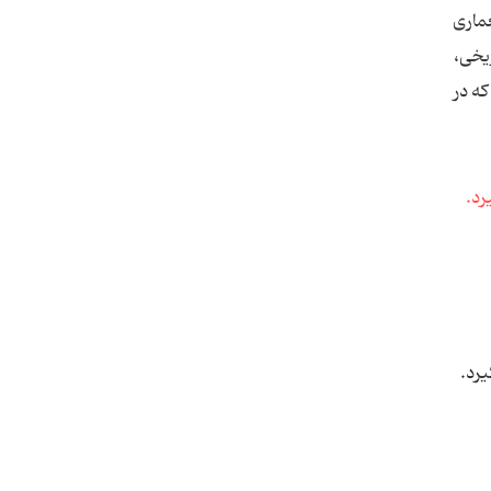
ماری
یخی،
ه در
یرد.