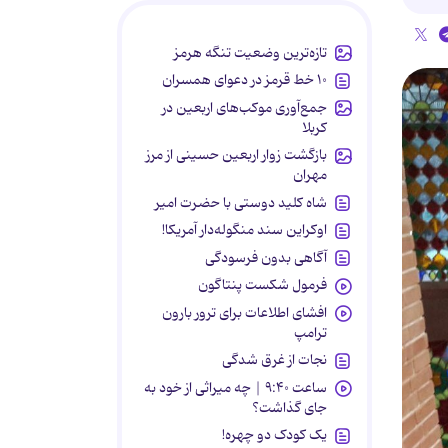
تازه‌ترین وضعیت تنگه هرمز
۱۰ خط قرمز در دعوای همسران
جمع‌آوری موکب‌های اربعین در
کربلا
بازگشت زوار اربعین حسینی از مرز
مهران
شاه کلید دوستی با حضرت امیر
اوکراین سند منگوله‌دار آمریکا!
آگاهی بدون فرسودگی
فرمول شکست پنتاگون
افشای اطلاعات برای ترور بارون
ترامپ
نجات از غرق شدگی
ساعت ۹:۴۰ | چه میراثی از خود به
جای گذاشت؟
یک کودک دو چهره!