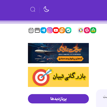
مت
پربازدیدها