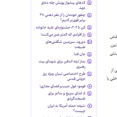
کدهای پیشواز پویش چله دعای
عهد
چطور خودمان را از نظر ذهنی ۳۸
برابر قوی‌تر کنیم؟
کن ۲۰۲۵؛ جشنواره‌ای علیه خانواده
راز افرادی که کمتر ضرر می‌کنند!
نقش
دورود، سرزمین شگفتی‌های
نین
طبیعت
سنتی
جان فدا
نماز لیله الدفن برای شهدای بیت
رهبری
 از
طرح اختصاصی تبیان ویژه روز
لی یا
جهانی قدس
فومو؛ غول جیب‌بر فضای مجازی!
۵ غذای سریع و سالم برای
طبیعت‌گردی
نتیجه حمله آمریکا به ایران
چیست؟