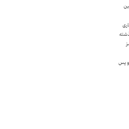
ین
اری
ذشته
ز
 و پس