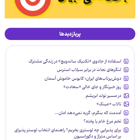
پربازدیدها
استفاده از جادوی «تکنیک ساندویچ» در زندگی مشترک
لنگرهای نجات در برابر سیلاب استرس
دوش‌پرتاب‌های ایران؛ کابوس خاموش آسمان
روز خبرنگار و جای خالی «سعادت»
در مسیر تولد ابریشم
تالاب «عینک»
آمدمت که بنگرم، گریه نمی‌دهد امان...
تخم مرغ خام یا پخته؟
برای پذیرایی چه لوستری بخریم؟ راهنمای انتخاب لوستر پذیرای
بر اساس متراژ و دکوراسیون