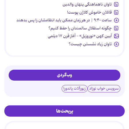
تاوان ناهماهنگی پنهان والدین
قاتلان خاموش کلاژن پوست!
ساعت ۹:۴۰ | در هر زمان ممکن باید انتقامشان را پس بدهند
چگونه استقلال سالمندان را حفظ کنیم؟
آیین کهن «نوروزبل» - آغاز قرن ۱۷ دیلمی
تاوان زیاد نشستن چیست؟
وب‌گردی
سرویس خواب نوزاد
زیورآلات پاندورا
پربحث‌ها