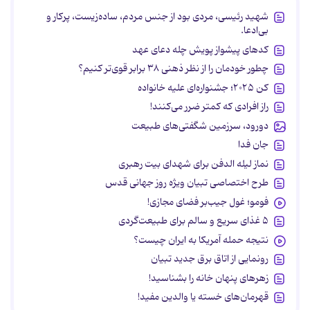
شهید رئیسی، مردی بود از جنس مردم، ساده‌زیست، پرکار و
بی‌ادعا.
کدهای پیشواز پویش چله دعای عهد
چطور خودمان را از نظر ذهنی ۳۸ برابر قوی‌تر کنیم؟
کن ۲۰۲۵؛ جشنواره‌ای علیه خانواده
راز افرادی که کمتر ضرر می‌کنند!
دورود، سرزمین شگفتی‌های طبیعت
جان فدا
نماز لیله الدفن برای شهدای بیت رهبری
طرح اختصاصی تبیان ویژه روز جهانی قدس
فومو؛ غول جیب‌بر فضای مجازی!
۵ غذای سریع و سالم برای طبیعت‌گردی
نتیجه حمله آمریکا به ایران چیست؟
رونمایی از اتاق برق جدید تبیان
زهرهای پنهان خانه را بشناسید!
قهرمان‌های خسته یا والدین مفید!