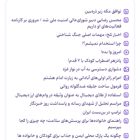
توافق مکه زیر ذره‌بین
محسن رضایی دبیر شورای‌عالی امنیت ملی شد / مروری بر کارنامه
فعالیت‌های او داریم
اخبار تلخ؛ مهمات اصلی جنگ شناختی
چرا استخدام نمیشم؟!
امروز وا بده!
پادزهر اضطراب کودک با ۷ قدم!
دشواری دسترسی به آب در نوار غزه
اعزام زائر اولی‌های آبادانی به زیارت امام هشتم
فرمول ساخت جلیقه ضدگلوله روانی
استفاده از طلای دیجیتال به عنوان وثیقه در وام‌های ارز دیجیتال
مراسم تجلیل از شهدای رسانه و پاسداشت روز خبرنگار
ترامپ در بن‌بست ایران
راهنمای خانواده‌ها برای پرسش‌های سلامت؛ چه چیزی را کجا
بپرسیم
چگونه یک پارک محلی ایمن و جذاب برای کودکان و خانواده ها