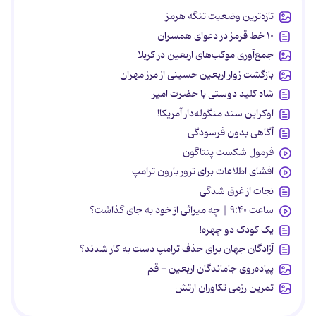
تازه‌ترین وضعیت تنگه هرمز
۱۰ خط قرمز در دعوای همسران
جمع‌آوری موکب‌های اربعین در کربلا
بازگشت زوار اربعین حسینی از مرز مهران
شاه کلید دوستی با حضرت امیر
اوکراین سند منگوله‌دار آمریکا!
آگاهی بدون فرسودگی
فرمول شکست پنتاگون
افشای اطلاعات برای ترور بارون ترامپ
نجات از غرق شدگی
ساعت ۹:۴۰ | چه میراثی از خود به جای گذاشت؟
یک کودک دو چهره!
آزادگان جهان برای حذف ترامپ دست به کار شدند؟
پیاده‌روی جاماندگان اربعین - قم
تمرین رزمی تکاوران ارتش