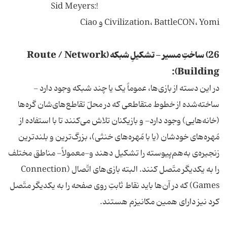
!:Sid Meyers
Civilization، BattleCON، Yomi و Ciao
26) ساختِ مسیر - تشکیلِ شبکه (Route / Network
Building):
در این دسته از بازی‌ها، عموماً یک یا چند شبکه وجود دارد -
ساخته‌شده از خطوط متقاطعی که در محلّ تقاطع‌های‌شان گره‌ها
(خانه‌هایی) وجود دارد- و بازیکنان تلاش می‌کنند تا با استفاده از
مُهره‌های خودشان (یا با مُهره‌های خنثی)، بزرگ‌ترین و بلندترین
زنجیره‌ی به‌هم‌پیوسته را تشکیل دهند و-معمولاً- مناطق مختلف
را به یکدیگر متّصل کنند. البته بازی‌های اتّصال (Connection
Games) که در آن‌ها باید نقاط ثابتِ روی صفحه را به یکدیگر متّصل
کرد نیز دارای همین مکانیزم هستند.