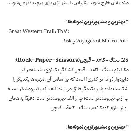
منطقه‌ای خارج شوند بنابراین، استراتژی بازی پیچیده‌تر می‌شود.
* بهترین و مشهورترین نمونه‌ها:
:"Great Western Trail، The
Voyages of Marco Polo و Risk
25) سنگ - کاغذ - قیچی (Rock-Paper-Scissors):
مکانیزم سنگ – کاغذ - قیچی نشانگرِ یک‌نوع سلسله‌مراتبِ
دایره‌وار (و نه تراگذری) است که بر اَساسِ آن، مُهره‌ها یکدیگر را
شکست داده یا بر یکدیگر فائق می‌آیند: الف از ب نیرومندتر است؛
ب از پ نیرومندتر است؛ پ از الف نیرومندتر است! دقیقاً به‌همان
روشِ بازیِ کودکانه‌ی سنگ - کاغذ - قیچی!
* بهترین و مشهورترین نمونه‌ها: