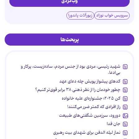
وب‌گردی
سرویس خواب نوزاد
زیورآلات پاندورا
پربحث‌ها
شهید رئیسی، مردی بود از جنس مردم، ساده‌زیست، پرکار و
بی‌ادعا.
کدهای پیشواز پویش چله دعای عهد
چطور خودمان را از نظر ذهنی ۳۸ برابر قوی‌تر کنیم؟
کن ۲۰۲۵؛ جشنواره‌ای علیه خانواده
راز افرادی که کمتر ضرر می‌کنند!
دورود، سرزمین شگفتی‌های طبیعت
جان فدا
نماز لیله الدفن برای شهدای بیت رهبری