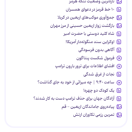
تازه‌ترین وضعیت تنگه هرمز
۱۰ خط قرمز در دعوای همسران
جمع‌آوری موکب‌های اربعین در کربلا
بازگشت زوار اربعین حسینی از مرز مهران
شاه کلید دوستی با حضرت امیر
اوکراین سند منگوله‌دار آمریکا!
آگاهی بدون فرسودگی
فرمول شکست پنتاگون
افشای اطلاعات برای ترور بارون ترامپ
نجات از غرق شدگی
ساعت ۹:۴۰ | چه میراثی از خود به جای گذاشت؟
یک کودک دو چهره!
آزادگان جهان برای حذف ترامپ دست به کار شدند؟
پیاده‌روی جاماندگان اربعین - قم
تمرین رزمی تکاوران ارتش