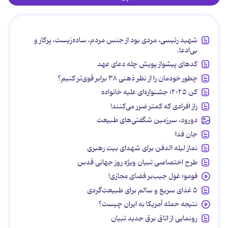
شهید رئیسی، مردی بود از جنس مردم، ساده‌زیست، پرکار و
بی‌ادعا.
کدهای پیشواز پویش چله دعای عهد
چطور خودمان را از نظر ذهنی ۳۸ برابر قوی‌تر کنیم؟
کن ۲۰۲۵؛ جشنواره‌ای علیه خانواده
راز افرادی که کمتر ضرر می‌کنند!
دورود، سرزمین شگفتی‌های طبیعت
جان فدا
نماز لیله الدفن برای شهدای بیت رهبری
طرح اختصاصی تبیان ویژه روز جهانی قدس
فومو؛ غول جیب‌بر فضای مجازی!
۵ غذای سریع و سالم برای طبیعت‌گردی
نتیجه حمله آمریکا به ایران چیست؟
رونمایی از اتاق برق جدید تبیان