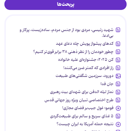
پربحث‌ها
شهید رئیسی، مردی بود از جنس مردم، ساده‌زیست، پرکار و
بی‌ادعا.
کدهای پیشواز پویش چله دعای عهد
چطور خودمان را از نظر ذهنی ۳۸ برابر قوی‌تر کنیم؟
کن ۲۰۲۵؛ جشنواره‌ای علیه خانواده
راز افرادی که کمتر ضرر می‌کنند!
دورود، سرزمین شگفتی‌های طبیعت
جان فدا
نماز لیله الدفن برای شهدای بیت رهبری
طرح اختصاصی تبیان ویژه روز جهانی قدس
فومو؛ غول جیب‌بر فضای مجازی!
۵ غذای سریع و سالم برای طبیعت‌گردی
نتیجه حمله آمریکا به ایران چیست؟