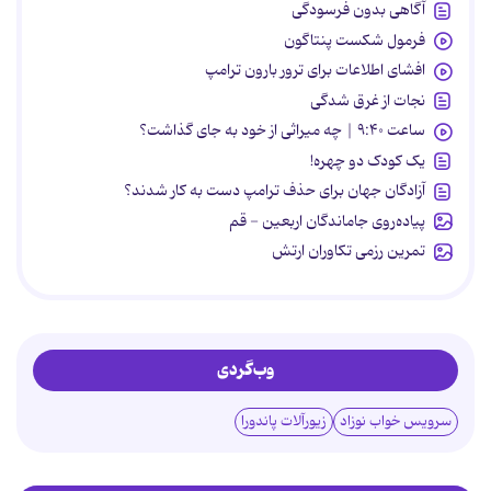
آگاهی بدون فرسودگی
فرمول شکست پنتاگون
افشای اطلاعات برای ترور بارون ترامپ
نجات از غرق شدگی
ساعت ۹:۴۰ | چه میراثی از خود به جای گذاشت؟
یک کودک دو چهره!
آزادگان جهان برای حذف ترامپ دست به کار شدند؟
پیاده‌روی جاماندگان اربعین - قم
تمرین رزمی تکاوران ارتش
وب‌گردی
سرویس خواب نوزاد
زیورآلات پاندورا