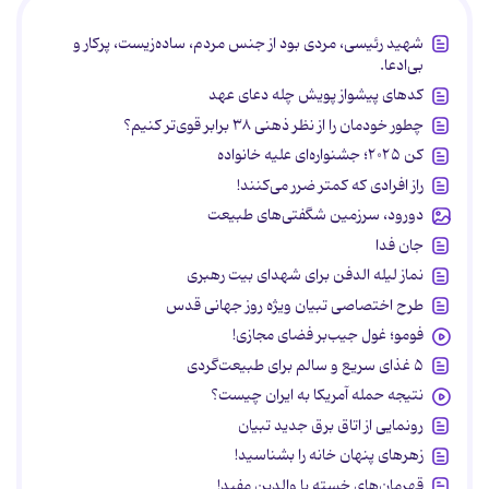
شهید رئیسی، مردی بود از جنس مردم، ساده‌زیست، پرکار و
بی‌ادعا.
کدهای پیشواز پویش چله دعای عهد
چطور خودمان را از نظر ذهنی ۳۸ برابر قوی‌تر کنیم؟
کن ۲۰۲۵؛ جشنواره‌ای علیه خانواده
راز افرادی که کمتر ضرر می‌کنند!
دورود، سرزمین شگفتی‌های طبیعت
جان فدا
نماز لیله الدفن برای شهدای بیت رهبری
طرح اختصاصی تبیان ویژه روز جهانی قدس
فومو؛ غول جیب‌بر فضای مجازی!
۵ غذای سریع و سالم برای طبیعت‌گردی
نتیجه حمله آمریکا به ایران چیست؟
رونمایی از اتاق برق جدید تبیان
زهرهای پنهان خانه را بشناسید!
قهرمان‌های خسته یا والدین مفید!