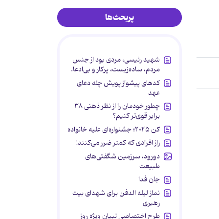
پربحث‌ها
شهید رئیسی، مردی بود از جنس
مردم، ساده‌زیست، پرکار و بی‌ادعا.
کدهای پیشواز پویش چله دعای
عهد
چطور خودمان را از نظر ذهنی ۳۸
برابر قوی‌تر کنیم؟
کن ۲۰۲۵؛ جشنواره‌ای علیه خانواده
راز افرادی که کمتر ضرر می‌کنند!
دورود، سرزمین شگفتی‌های
طبیعت
جان فدا
نماز لیله الدفن برای شهدای بیت
رهبری
طرح اختصاصی تبیان ویژه روز