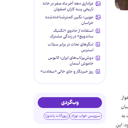
عزاداری دهه آخر ماه صفر در خانه
تاریخی پنبه کاران اصفهان
جوین؛ نگین کمترشناخته‌شده
خراسان
استفاده از جادوی «تکنیک
ساندویچ» در زندگی مشترک
لنگرهای نجات در برابر سیلاب
استرس
دوش‌پرتاب‌های ایران؛ کابوس
خاموش آسمان
روز خبرنگار و جای خالی «سعادت»
هواز، اظهار کرد: سینما ۵ بعدی اهواز
وب‌گردی
با بیان
 به
سرویس خواب نوزاد
زیورآلات پاندورا
د: این