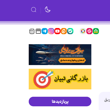
 حریق
پربازدیدها