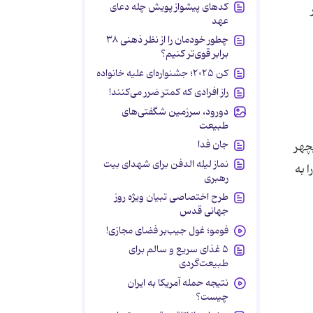
کدهای پیشواز پویش چله دعای
عهد
چطور خودمان را از نظر ذهنی ۳۸
برابر قوی‌تر کنیم؟
کن ۲۰۲۵؛ جشنواره‌ای علیه خانواده
راز افرادی که کمتر ضرر می‌کنند!
دورود، سرزمین شگفتی‌های
طبیعت
جان فدا
 بهمن ماه سال ۱۳۵۲ است. در سال ۱۳۷۴ با پریچهر
نماز لیله الدفن برای شهدای بیت
 به
رهبری
طرح اختصاصی تبیان ویژه روز
جهانی قدس
فومو؛ غول جیب‌بر فضای مجازی!
۵ غذای سریع و سالم برای
طبیعت‌گردی
نتیجه حمله آمریکا به ایران
چیست؟