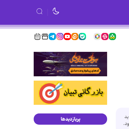
ید
پربازدیدها