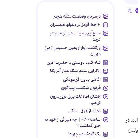
تازه‌ترین وضعیت تنگه هرمز
۱۰ خط قرمز در دعوای همسران
جمع‌آوری موکب‌های اربعین در
کربلا
بازگشت زوار اربعین حسینی از مرز
مهران
شاه کلید دوستی با حضرت امیر
اوکراین سند منگوله‌دار آمریکا!
آگاهی بدون فرسودگی
فرمول شکست پنتاگون
افشای اطلاعات برای ترور بارون
ترامپ
نجات از غرق شدگی
ساعت ۹:۴۰ | چه میراثی از خود به
د. در
جای گذاشت؟
ولین
یک کودک دو چهره!