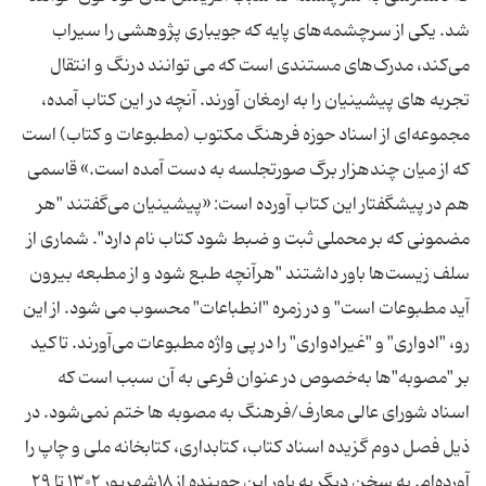
شد. یکی از سرچشمه‌های پایه که جویباری پژوهشی را سیراب
می‌کند، مدرک‌های مستندی است که می توانند درنگ و انتقال
تجربه های پیشینیان را به ارمغان آورند. آنچه در این کتاب آمده،
مجموعه‌ای از اسناد حوزه فرهنگ مکتوب (مطبوعات و کتاب) است
که از میان چندهزار برگ صورتجلسه به دست آمده است.» قاسمی
هم در پیشگفتار این کتاب آورده است: «پیشینیان می‌گفتند "هر
مضمونی که بر محملی ثبت و ضبط شود کتاب نام دارد". شماری از
سلف زیست‌ها باور داشتند "هرآنچه طبع شود و از مطبعه بیرون
آید مطبوعات است" و در زمره "انطباعات" محسوب می شود. از این
رو، "ادواری" و "غیرادواری" را در پی واژه مطبوعات می‌آورند. تاکید
بر "مصوبه"ها به‌خصوص در عنوان فرعی به آن سبب است که
اسناد شورای عالی معارف/فرهنگ به مصوبه ها ختم نمی‌شود. در
ذیل فصل دوم گزیده اسناد کتاب، کتابداری، کتابخانه ملی و چاپ را
آورده‌ام. به سخن دیگر به باور این جوینده از ۱۸شهریور ۱۳۰۲ تا ۲۹