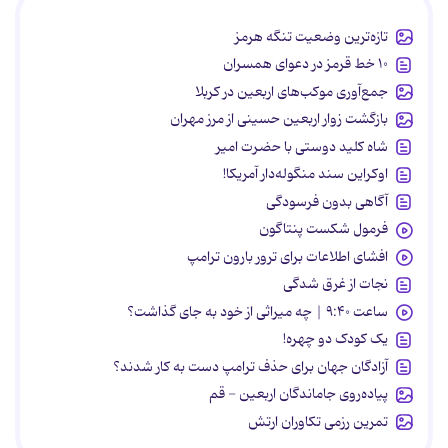
تازه‌ترین وضعیت تنگه هرمز
۱۰ خط قرمز در دعوای همسران
جمع‌آوری موکب‌های اربعین در کربلا
بازگشت زوار اربعین حسینی از مرز مهران
شاه کلید دوستی با حضرت امیر
اوکراین سند منگوله‌دار آمریکا!
آگاهی بدون فرسودگی
فرمول شکست پنتاگون
افشای اطلاعات برای ترور بارون ترامپ
نجات از غرق شدگی
ساعت ۹:۴۰ | چه میراثی از خود به جای گذاشت؟
یک کودک دو چهره!
آزادگان جهان برای حذف ترامپ دست به کار شدند؟
پیاده‌روی جاماندگان اربعین - قم
تمرین رزمی تکاوران ارتش