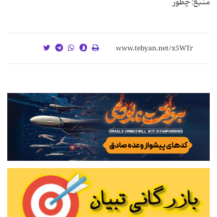
منبع: چطور