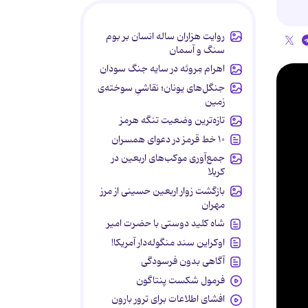
روایت هزاران ساله انسان بر بوم
سنگ و آسمان
اهرام مِروئه در سایه جنگ سودان
جنگل‌های یونان؛ نقاشیِ سوخته‌ی
زمین
تازه‌ترین وضعیت تنگه هرمز
۱۰ خط قرمز در دعوای همسران
جمع‌آوری موکب‌های اربعین در
کربلا
بازگشت زوار اربعین حسینی از مرز
مهران
شاه کلید دوستی با حضرت امیر
اوکراین سند منگوله‌دار آمریکا!
آگاهی بدون فرسودگی
فرمول شکست پنتاگون
افشای اطلاعات برای ترور بارون