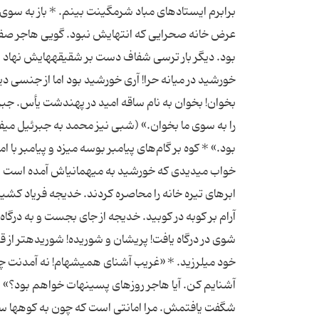
برابرم ایستاده‏اى مباد شرمگینت بینم. * باز به سوى
عرض خانه صحرایى كه انتهایش نبود. گویى هاجر صفا
بود. دیگر بار ترسى شفاف دست بر شقیقه‏هایش نهاد و 
خورشید در میانه حرا! آرى خورشید بود اما از جنسى دی
بخوان! بخوان به نام ساقه امید در پهندشت یأس. جبر
را به سوى ما بخوان.» (شبى نیز محمد به جبرئیل مى‏
بود.» * كوه بر گام‌هاى پیامبر بوسه مى‏زد و پیامبر ب
خواب مى‏دیدى كه خورشید به میهمانى‏اش آمده است و 
ابرهاى تیره خانه را محاصره كردند. خدیجه فریاد كش
آرام بر كوبه در كوبید. خدیجه از جاى بجست و به درگ
شوى در درگاه یافت! پریشان و شوریده! شوریده‏تر از ق
خود مى‏لرزید. * «غریب آشناى همیشه‏ام! نه آمدنت
آشنایم كن. آیا هاجر روزهاى پسینه‏ات خواهم بود؟»
شگفت یافتمش. مرا امانتى است كه چون به كوهها سپر