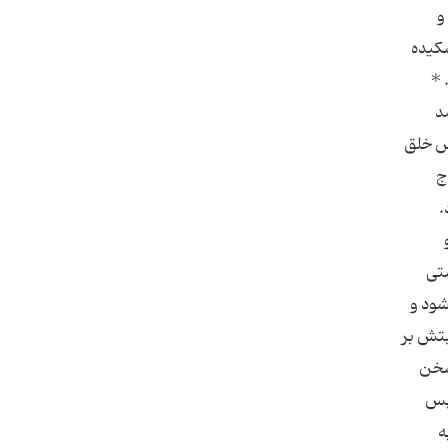
و
شكیده
 *
د
پس خلق
ج
.
ستى
شود و
بتش بر
سخن
 بس
ه