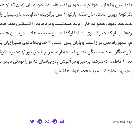
داشتى و تجارب اموالم مى‏نمودى تصدیقت مى‏نمودم. آن زمان كه تو هی
ونه روزى است. حال قصّه بازگو. * من برگزیده خداوندم تا زمینیان را 
دیقم نمود. همو كه خار از پایم مى‏كشید و دردهایم را تسكین بود. همو
هایم. او كه خیر كثیرى به یادگار گذاشت و سیب سعادت در دامن هست
. هنوز راه بس دراز است و یاران بس اندك. * خدیجه! بانوى صبر! زبان 
شتگان سلامت مى‏گویند. و خدیجه آرام سر بر بالش نور نهاده بود. فر
د. * فاطمه! دختركم! برخیز و در آغوش پدر بیاساى كه تو را نوبتى دیگر ا
د محمدجواد هاشمى