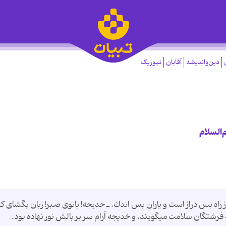
دین‌واندیشه
آقایان
نیوزیک
‌السلام
راه بس دراز است و یاران بس اندك. ـ خدیجه! بانوى صبر! زبان بگشاى ك
شتگان سلامت مى‏گویند. و خدیجه آرام سر بر بالش نور نهاده بود.