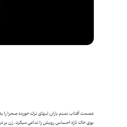
عصمت آفتاب نم‏نم باران لب‏هاى ترك خورده صحرا را به 
بوى خاك تازه احساس رویش را تداعى مى‏كرد. زن بر د