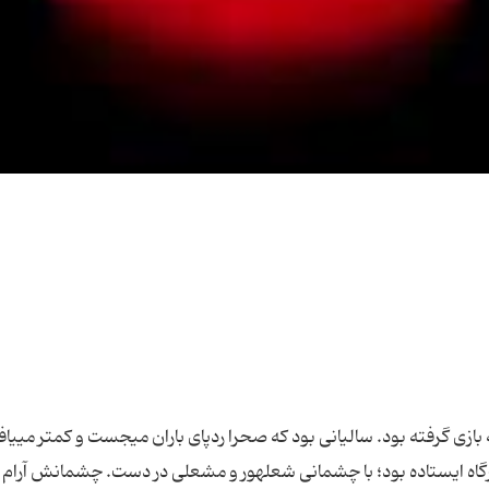
بازى گرفته بود. سالیانى بود كه صحرا ردپاى باران مى‏جست و كمتر مى‏یا
رگاه ایستاده بود؛ با چشمانى شعله‏ور و مشعلى در دست. چشمانش آرام آ