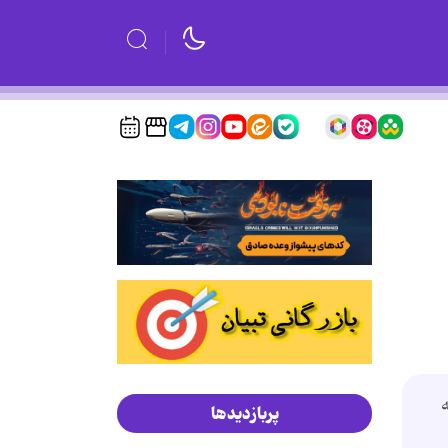
ه
پربازدیدها