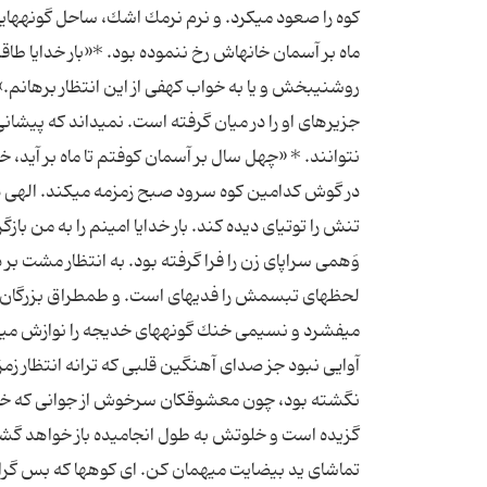
كوه را صعود مى‏كرد. و نرم نرمك اشك، ساحل گونه‏های
ماه بر آسمان خانه‏اش رخ ننموده بود. *«بار خدایا طا
روشنى‏بخش و یا به خواب كهفى از این انتظار برهانم.» 
جزیره‏اى او را در میان گرفته است. نمى‏داند كه پیش
نتوانند. * «چهل سال بر آسمان كوفتم تا ماه بر آی
در گوش كدامین كوه سرود صبح زمزمه مى‏كند. الهى دیگ
تنش را توتیاى دیده كند. بار خدایا امینم را به من با
وَهمى سراپاى زن را فرا گرفته بود. به انتظار مشت بر د
لحظه‏اى تبسمش را فدیه‏اى است. و طمطراق بزرگان قبی
مى‏فشرد و نسیمى خنك گونه‏هاى خدیجه را نوازش مى‏ك
آوایى نبود جز صداى آهنگین قلبى كه ترانه انتظار زمزم
نگشته بود، چون معشوقكان سرخوش از جوانى كه خود
گزیده است و خلوتش به طول انجامیده باز خواهد گش
تماشاى ید بیضایت میهمان كن. اى كوهها كه بس گران 