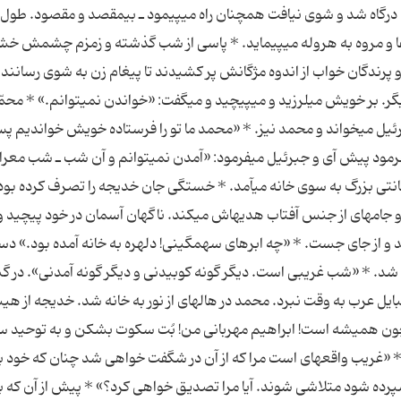
 درگاه شد و شوى نیافت همچنان راه مى‏پیمود ـ بى‏مقصد و مقصود. طول 
 و مروه به هروله مى‏پیماید. * پاسى از شب گذشته و زمزم چشمش خ
پرندگان خواب از اندوه مژگانش پر كشیدند تا پیغام زن به شوى رسانند.
گر. بر خویش مى‏لرزید و مى‏پیچید و مى‏گفت: «خواندن نمى‏توانم.» * محمّ
ئیل مى‏خواند و محمد نیز. * «محمد ما تو را فرستاده خویش خواندیم 
فرمود پیش آى و جبرئیل مى‏فرمود: «آمدن نمى‏توانم و آن شب ـ شب معرا
ا امانتى بزرگ به سوى خانه مى‏آمد. * خستگى جان خدیجه را تصرف كرده بود
جامه‏اى از جنس آفتاب هدیه‏اش مى‏كند. ناگهان آسمان در خود پیچید و
ید و از جاى جست. * «چه ابرهاى سهمگینى! دلهره به خانه آمده بود.» د
اه شد. * «شب غریبى است. دیگر گونه كوبیدنى و دیگر گونه آمدنى». در گ
بایل عرب به وقت نبرد. محمد در هاله‏اى از نور به خانه شد. خدیجه از هی
 چون همیشه است! ابراهیم مهربانى من! بُت سكوت بشكن و به توحید 
 * «غریب واقعه‏اى است مرا كه از آن در شگفت خواهى شد چنان كه خود
ده شود متلاشى شوند. آیا مرا تصدیق خواهى كرد؟» * پیش از آن كه ب