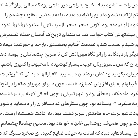
ش را شستشو مى‏داد. خیره به راهى دور! ماهى بود كه سالى بر او گذشته 
قتم از كف بشد و دلدارم را نیامده دیدم. یا به دیدنش یعقوب چشمم را
و باز او نیامده بود. گویى صحرا صحرا از عرب تهى است و دریا دریا اندوه
انى نبشته‏اش كتاب خواهد شد به بلنداى تاریخ كه آدمیان جمله تفسیرش
د، خورشیدم نصیب شد و عصمت آفتابم بخشیدى. بار خدایا خورشید نیمه ش
ر بار دیدگانم را زائر نگاه مهربانش كن تا ضریح چشمانش را بوسه دهد 
زگردان كه من ـ سرور زنان عرب ـ بسیار كوشیدم تا محبوب را كنیزى باشم.»
یوار مى‏كوبید و دندان بر دندان مى‏سایید. *«بارالها! مى‏دانى كه ثروتم ه
له‏ام به پاى افزارش نمى‏ارزد.» شب چون دایه‏اى مهربان مكه را در آغ
رد. ماه مكه در محاق بود و شهر تیرگى را چون لحافى كهنه بر سر كشیده
ه مى‏كرد. * ایستاده بود چون ستاره‏اى كه مسافران را راه بنماید و شوى 
 عاشق‌ترند، جام طاقتش لبریز گشته بود. نه، عادت همیشه اوست، 
ت و چون همیشه روشنایى خانه‏ام خواهد بود. مسیح چشما! چشمانم را
ایستاده‏اید مباد كه امانت به خیانت ضایع كنید. اى صخره سترگ كه د