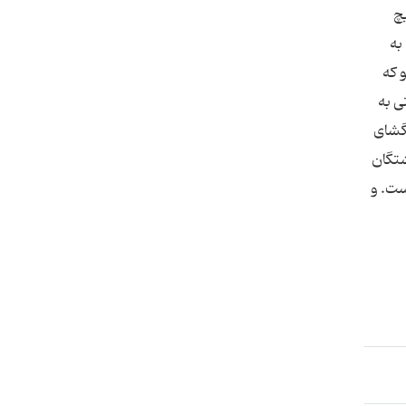
چ
به
 كه
ى به
بگشاى
شتگان
ست. و