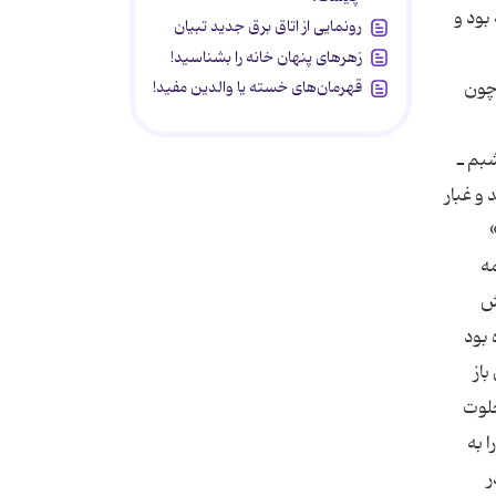
بود و
رونمایی از اتاق برق جدید تبیان
زهرهای پنهان خانه را بشناسید!
 چون
قهرمان‌های خسته یا والدین مفید!
بم ـ
و غبار
مه
وش
 بود
باز
خلوت
 به
ر