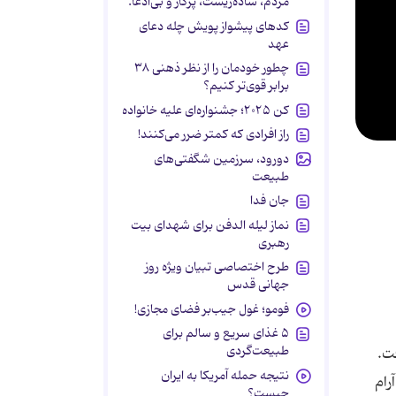
مردم، ساده‌زیست، پرکار و بی‌ادعا.
کدهای پیشواز پویش چله دعای
عهد
چطور خودمان را از نظر ذهنی ۳۸
برابر قوی‌تر کنیم؟
کن ۲۰۲۵؛ جشنواره‌ای علیه خانواده
راز افرادی که کمتر ضرر می‌کنند!
دورود، سرزمین شگفتی‌های
طبیعت
جان فدا
نماز لیله الدفن برای شهدای بیت
رهبری
طرح اختصاصی تبیان ویژه روز
جهانی قدس
فومو؛ غول جیب‌بر فضای مجازی!
۵ غذای سریع و سالم برای
طبیعت‌گردی
فت.
نتیجه حمله آمریکا به ایران
رام
چیست؟