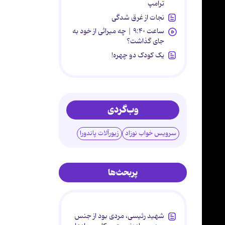
ترامپ
نجات از غرق شدگی
ساعت ۹:۴۰ | چه میراثی از خود به
جای گذاشت؟
یک کودک دو چهره!
وب‌گردی
سرویس خواب نوزاد
زیورآلات پاندورا
پربحث‌ها
شهید رئیسی، مردی بود از جنس