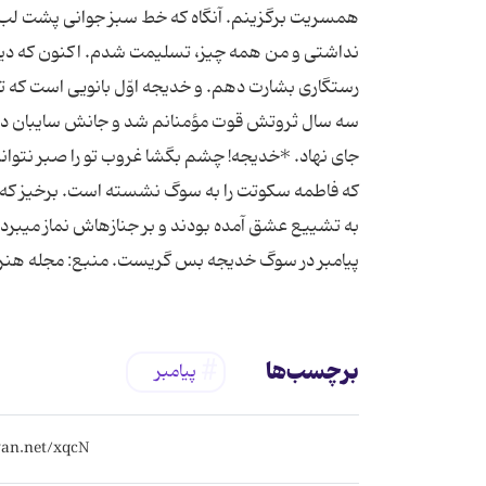
همسریت برگزینم. آنگاه كه خط سبز جوانى پشت لب ن
نداشتى و من همه چیز، تسلیمت شدم. اكنون كه دیگر گ
رستگارى بشارت دهم. و خدیجه اوّل بانویى است كه تص
سه سال ثروتش قوت مؤمنانم شد و جانش سایبان درد
جاى نهاد. *خدیجه! چشم بگشا غروب تو را صبر نتوانم
كه فاطمه سكوتت را به سوگ نشسته است. برخیز كه فر
به تشییع عشق آمده بودند و بر جنازه‏اش نماز مى‏بردن
پیامبر در سوگ خدیجه بس گریست. منبع: مجله هنر دینی، شماره 2 ،‌ سی
برچسب‌ها
پیامبر