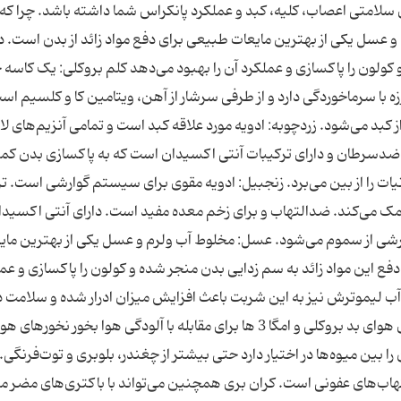
ی سلامتی اعصاب، کلیه، کبد و عملکرد پانکراس شما داشته باشد. چرا که
 عسل یکی از بهترین مایعات طبیعی برای دفع مواد زائد از بدن است. در
کولون را پاکسازی و عملکرد آن را بهبود می‌دهد کلم بروکلی: یک کاسه ج
زه با سرماخوردگی دارد و از طرفی سرشار از آهن، ویتامین کا و کلسیم اس
ی از کبد می‌شود. زردچوبه: ادویه مورد علاقه کبد است و تمامی آنزیم‌های لاز
چ ضدسرطان و دارای ترکیبات آنتی اکسیدان است که به پاکسازی بدن ک
ت را از بین می‌برد. زنجبیل: ادویه مقوی برای سیستم گوارشی است. ت
مک می‌کند. ضدالتهاب و برای زخم معده مفید است. دارای آنتی اکسیدا
شی از سموم می‌شود. عسل: مخلوط آب ولرم و عسل یکی از بهترین مای
دفع این مواد زائد به سم زدایی بدن منجر شده و کولون را پاکسازی و عم
ی آب لیموترش نیز به این شربت باعث افزایش میزان ادرار شده و سلامت 
ادراری را بالا می‌برد. بیشتر بخوانید غذاهای خوب برای هوای بد بروکلی و امگا 3 ها برای مقابله با آلودگی هوا بخور نخورها
ا بین میوه‌ها در اختیار دارد حتی بیشتر از چغندر، بلوبری و توت‌فرنگی. 
تهاب‌های عفونی است. کران بری همچنین می‌تواند با باکتری‌های مضر مب