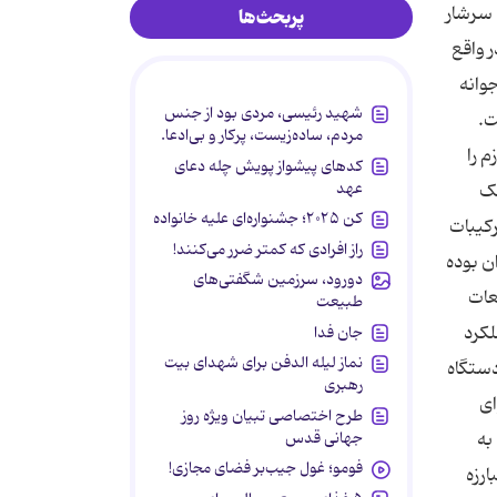
 سرشار
پربحث‌ها
 واقع
وانه
شهید رئیسی، مردی بود از جنس
ت.
مردم، ساده‌زیست، پرکار و بی‌ادعا.
م را
کدهای پیشواز پویش چله دعای
عهد
مک
کن ۲۰۲۵؛ جشنواره‌ای علیه خانواده
رکیبات
راز افرادی که کمتر ضرر می‌کنند!
ن بوده
دورود، سرزمین شگفتی‌های
عات
طبیعت
لکرد
جان فدا
نماز لیله الدفن برای شهدای بیت
دستگاه
رهبری
ی هوای
طرح اختصاصی تبیان ویژه روز
جهانی قدس
به
فومو؛ غول جیب‌بر فضای مجازی!
ارزه