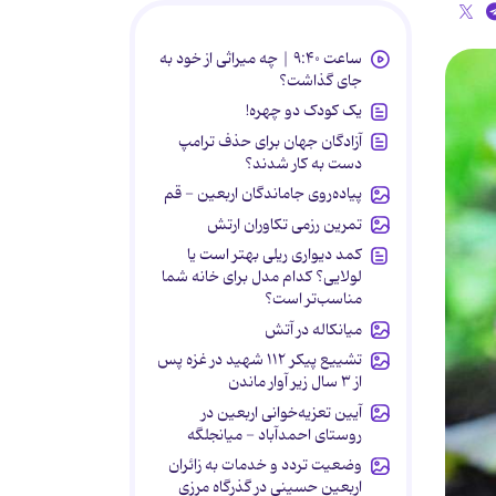
ساعت ۹:۴۰ | چه میراثی از خود به
جای گذاشت؟
یک کودک دو چهره!
آزادگان جهان برای حذف ترامپ
دست به کار شدند؟
پیاده‌روی جاماندگان اربعین - قم
تمرین رزمی تکاوران ارتش
کمد دیواری ریلی بهتر است یا
لولایی؟ کدام مدل برای خانه شما
مناسب‌تر است؟
میانکاله در آتش
تشییع پیکر ۱۱۲ شهید در غزه پس
از ۳ سال زیر آوار ماندن
آیین تعزیه‌خوانی اربعین در
روستای احمدآباد - میانجلگه
وضعیت تردد و خدمات به زائران
اربعین حسینی در گذرگاه مرزی