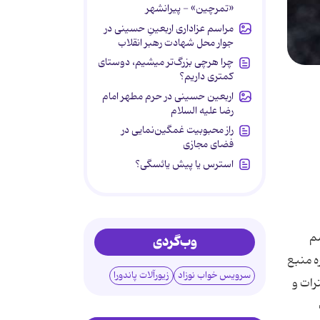
«تمرچین» - پیرانشهر
مراسم عزاداری اربعینِ حسینی در
جوار محل شهادت رهبر انقلاب
چرا هرچی بزرگ‌تر میشیم، دوستای
کمتری داریم؟
اربعین حسینی در حرم مطهر امام
رضا علیه السلام
راز محبوبیت غمگین‌نمایی در
فضای مجازی
استرس یا پیش یائسگی؟
سم
وب‌گردی
ه منبع
سرویس خواب نوزاد
زیورآلات پاندورا
رات و