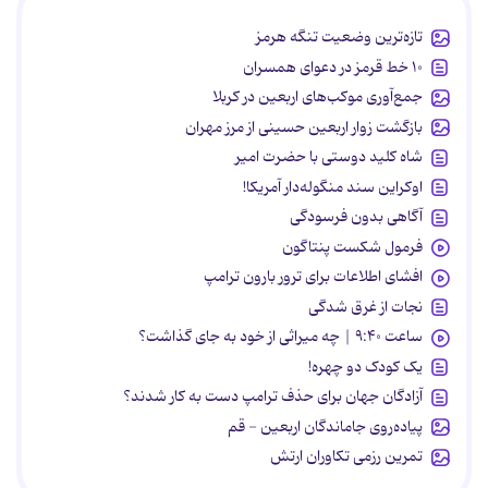
تازه‌ترین وضعیت تنگه هرمز
۱۰ خط قرمز در دعوای همسران
جمع‌آوری موکب‌های اربعین در کربلا
بازگشت زوار اربعین حسینی از مرز مهران
شاه کلید دوستی با حضرت امیر
اوکراین سند منگوله‌دار آمریکا!
آگاهی بدون فرسودگی
فرمول شکست پنتاگون
افشای اطلاعات برای ترور بارون ترامپ
نجات از غرق شدگی
ساعت ۹:۴۰ | چه میراثی از خود به جای گذاشت؟
یک کودک دو چهره!
آزادگان جهان برای حذف ترامپ دست به کار شدند؟
پیاده‌روی جاماندگان اربعین - قم
تمرین رزمی تکاوران ارتش