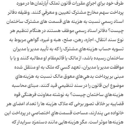
طرف خود براي اجراي مقررات قانون تملک آپارتمان‌ها در مورد
پرداخت سهم مخارج مشترک تعيين و معرفي کنند. وظيفه دفاتر
اسناد رسمي نسبت به هزینه های قسمت های مشترک ساختمان
چیست؟ دفاتر اسناد رسمي موظف هستند در هنگام تنظيم هر
نوع سند انتقال، اجاره، رهن، صلح، هبه و غيره، گواهي مربوط به
تسويه حساب هزينه‌هاي مشترک را كه به تأييد مدير يا مديران
ساختمان رسيده باشد، از مالک يا قائم‌مقام او مطالبه کنند و يا با
موافقت مدير يا مديران، تعهد کسي که ملک به او منتقل شده
مبنی بر پرداخت بدهي‌هاي معوق مالک نسبت به هزينه‌هاي
موضوع اين قانون را در سند تنظيمي قيد کنند. مبنای محاسبه
هزينه‌هاي ساختمان چیست؟ به نوشته معاونت فرهنگی قوه
قضاییه بر خلاف تصور برخی که ملاک هزینه ها را تعداد اعضای هر
خانواده می پندارند، مساحت قسمت‌هاي اختصاصي در پرداخت اين
هزينه‌ها موثر است. مگر هزینه‌هایی مانند دستمزد سرایدار که