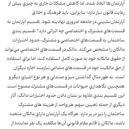
آپارتمان‌ها اتخاذ شده، اما كاهش مشكلات جاری به چيزي بيش از
رعايت قانون نياز دارد؛ بنابراین، بايد فرهنگ و اخلاق
آپارتمان‌نشيني در جامعه امروزی نهادينه شود. تقسيم آپارتمان به
قسمت‌هاي مشترک و اختصاصي چه اثراتی دارد؟ تقسيم ‌بندي
ساختمان به قسمت‌هاي اختصاصي و مشترک، حدود اختيارات
مالکان را مشخص مي‌کند. مالک در قسمت‌هاي اختصاصي مي‌تواند
از حقوق مالکانه خود به صورت کامل استفاده کند، اما براي استفاده
از حق مالکيت خود در قسمت‌هاي مشاعی نيازمند اجازه ديگران
است. به طور مثال گذاشتن ميز و صندلي و هر نوع اشياي ديگر و
همچنين نگاهداري حيوانات در قسمت‌هاي مشترك ممنوع است.
اين تقسيم بندي علاوه بر نشان دادن حدود اختيارات مالک، آثار
ديگري از جمله تعیین سهم هر واحد از هزینه های مشترک
ساختمان را نيز در بر دارد. هرگاه يک آپارتمان داراي مالكان متعدد
باشد، مالكان يا قائم مقام قانوني آن‌ها مكلفند يک نفر نماينده از