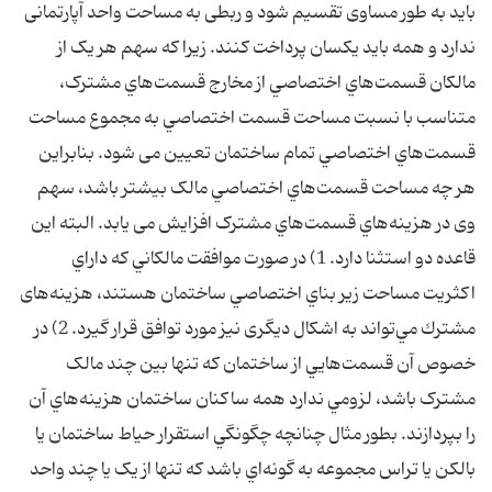
باید به طور مساوی تقسیم شود و ربطی به مساحت واحد آپارتمانی
ندارد و همه باید یکسان پرداخت کنند. زیرا که سهم هر يک از
مالكان قسمت‌هاي اختصاصي از مخارج قسمت‌هاي مشترک،
متناسب با نسبت مساحت قسمت اختصاصي به مجموع مساحت
قسمت‌هاي اختصاصي تمام ساختمان تعیین می شود. بنابراين
هر چه مساحت قسمت‌هاي اختصاصي مالک بيشتر باشد، سهم
وی در هزينه‌هاي قسمت‌هاي مشترک افزایش می یابد. البته اين
قاعده دو استثنا دارد. 1) در صورت موافقت مالكاني كه داراي
اكثريت مساحت زير بناي اختصاصي ساختمان هستند، هزينه‌های
مشترك مي‌تواند به اشکال ديگری نیز مورد توافق قرار گیرد. 2) در
خصوص آن قسمت‌هايي از ساختمان که تنها بين چند مالک
مشترک باشد، لزومي ندارد همه ساکنان ساختمان هزينه‌هاي آن
را بپردازند. بطور مثال چنانچه چگونگي استقرار حياط ساختمان يا
بالكن يا تراس مجموعه به گونه‌اي باشد كه تنها از يک يا چند واحد