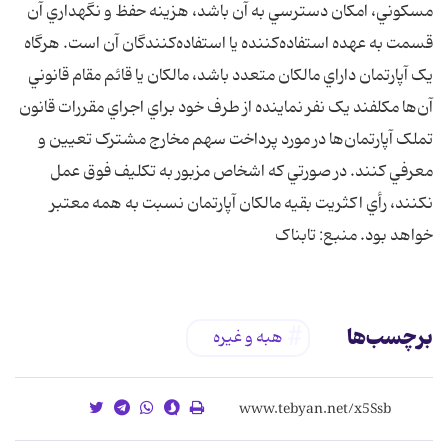
مسكوني، امكان دسترسي به آن باشد، هزينه حفظ و نگهداري آن
قسمت به عهده استفاده‌كننده يا استفاده‌كنندگان آن است. هرگاه
يک آپارتمان داراي مالكان متعدد باشد، مالكان يا قائم مقام قانوني
آن‌ها مكلفند يک نفر نماينده از طرف خود براي اجراي مقررات قانون
تملک آپارتمان‌ها در مورد پرداخت سهم مخارج مشترک تعيين و
معرفي کنند. در صورتي كه اشخاص مزبور به تكليف فوق عمل
نكنند، رأي اكثريت بقيه مالكان آپارتمان نسبت به همه معتبر
خواهد بود. منبع: تابناک
برچسب‌ها
هبه و غيره