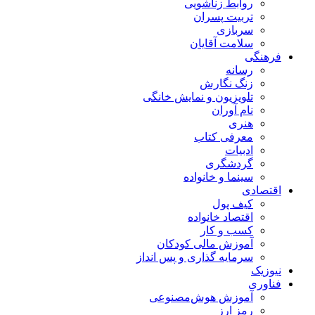
روابط زناشویی
تربیت پسران
سربازی
سلامت آقایان
فرهنگی
رسانه
زنگ نگارش
تلویزیون و نمایش خانگی
نام آوران
هنری
معرفی کتاب
ادبیات
گردشگری
سینما و خانواده
اقتصادی
کیف پول
اقتصاد خانواده
کسب و کار
آموزش مالی کودکان
سرمایه گذاری و پس انداز
نیوزیک
فناوری
آموزش هوش‌مصنوعی
رمز ارز