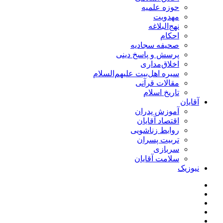
حوزه علمیه
مهدویت
نهج‌البلاغه
احکام
صحیفه سجادیه
پرسش و پاسخ دینی
اخلاق‌مداری
سیره اهل‌بیت علیهم‌السلام
مقالات قرآنی
تاریخ اسلام
آقایان
آموزش پدران
اقتصاد آقایان
روابط زناشویی
تربیت پسران
سربازی
سلامت آقایان
نیوزیک