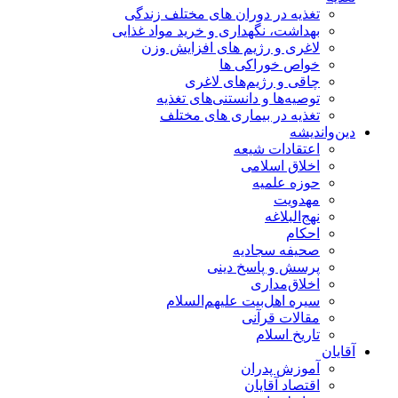
تغذیه در دوران های مختلف زندگی
بهداشت، نگهداری و خرید مواد غذایی
لاغری و رژیم های افزایش وزن
خواص خوراكی ها
چاقی و رژیم‌های لاغری
توصیه‌ها و دانستنی‌های تغذیه
تغذیه در بیماری های مختلف
دین‌واندیشه
اعتقادات شیعه
اخلاق اسلامی
حوزه علمیه
مهدویت
نهج‌البلاغه
احکام
صحیفه سجادیه
پرسش و پاسخ دینی
اخلاق‌مداری
سیره اهل‌بیت علیهم‌السلام
مقالات قرآنی
تاریخ اسلام
آقایان
آموزش پدران
اقتصاد آقایان