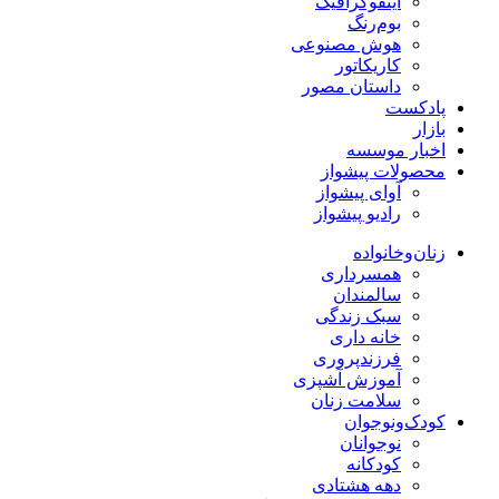
اینفوگرافیک
بوم‌رنگ
هوش مصنوعی
کاریکاتور
داستان مصور
پادکست
بازار
اخبار موسسه
محصولات پیشواز
آوای پیشواز
رادیو پیشواز
زنان‌وخانواده
همسرداری
سالمندان
سبک زندگی
خانه داری
فرزندپروری
آموزش آشپزی
سلامت زنان
کودک‌ونوجوان
نوجوانان
کودکانه
دهه هشتادی