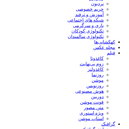
نردبون
حریم خصوصی
آموزش و ترفند
شبکه های اجتماعی
بازی و سرگرمی
تکنولوژی کودکان
تکنولوژی سالمندان
کهکشانی‌ها
مجله عکس
فیلم
کاغذوتا
زوم بی‌نهایت
کاغذولنز
روزنما
موشن
روزنویس
هوش مصنوعی
دوربین
فونت موشن
متن مصور
ویژه استوری
استاپ موشن
گرافیک