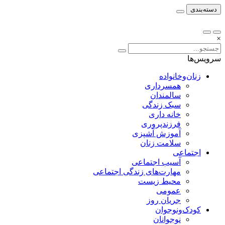
دسته‌بندی
×
سرویس‌ها
زنان‌وخانواده
همسرداری
سالمندان
سبک زندگی
خانه داری
فرزندپروری
آموزش آشپزی
سلامت زنان
اجتماعی
آسیب اجتماعی
مهارت‌های زندگی اجتماعی
محیط زیست
عمومی
جریان روز
کودک‌ونوجوان
نوجوانان