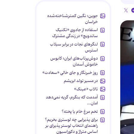
جوین؛ نگین کمترشناخته‌شده
خراسان
استفاده از جادوی «تکنیک
ساندویچ» در زندگی مشترک
لنگرهای نجات در برابر سیلاب
استرس
دوش‌پرتاب‌های ایران؛ کابوس
خاموش آسمان
روز خبرنگار و جای خالی «سعادت»
در مسیر تولد ابریشم
تالاب «عینک»
آمدمت که بنگرم، گریه نمی‌دهد
امان...
تخم مرغ خام یا پخته؟
برای پذیرایی چه لوستری بخریم؟
راهنمای انتخاب لوستر پذیرای بر
اساس متراژ و دکوراسیون