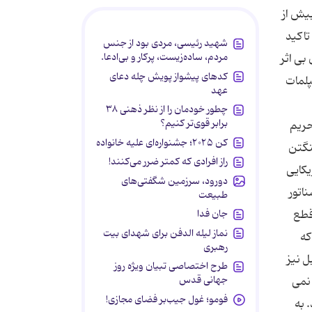
 موسسه مالی در بیش از
تاکید
شهید رئیسی، مردی بود از جنس
مردم، ساده‌زیست، پرکار و بی‌ادعا.
بی اثر
کدهای پیشواز پویش چله دعای
پلمات
عهد
چطور خودمان را از نظر ذهنی ۳۸
برابر قوی‌تر کنیم؟
حریم
کن ۲۰۲۵؛ جشنواره‌ای علیه خانواده
نگتن
راز افرادی که کمتر ضرر می‌کنند!
یکایی
دورود، سرزمین شگفتی‌های
اتور
طبیعت
قطع
جان فدا
نماز لیله الدفن برای شهدای بیت
که
رهبری
ل نیز
طرح اختصاصی تبیان ویژه روز
جهانی قدس
 نمی
فومو؛ غول جیب‌بر فضای مجازی!
 به