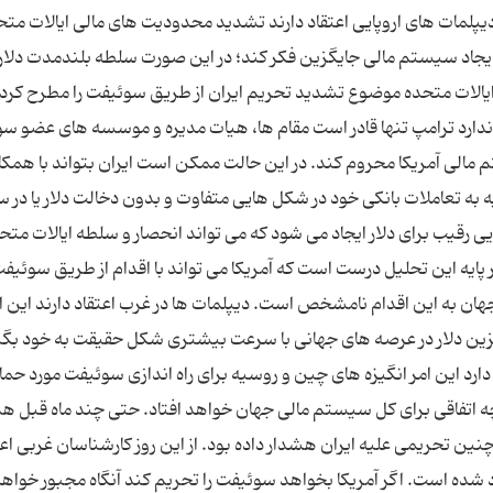
یپلمات های اروپایی اعتقاد دارند تشدید محدودیت های مالی ایالات متح
ایجاد سیستم مالی جایگزین فکر کند؛ در این صورت سلطه بلندمدت دلار 
لات متحده موضوع تشدید تحریم ایران از طریق سوئیفت را مطرح کرد. 
یار ندارد ترامپ تنها قادر است مقام ها، هیات مدیره و موسسه های عضو س
م مالی آمریکا محروم کند. در این حالت ممکن است ایران بتواند با همکا
ه به تعاملات بانکی خود در شکل هایی متفاوت و بدون دخالت دلار یا در س
ی رقیب برای دلار ایجاد می شود که می تواند انحصار و سلطه ایالات متحد
پایه این تحلیل درست است که آمریکا می تواند با اقدام از طریق سوئیف
 جهان به این اقدام نامشخص است. دیپلمات ها در غرب اعتقاد دارند این ا
زین دلار در عرصه های جهانی با سرعت بیشتری شکل حقیقت به خود بگی
د دارد این امر انگیزه های چین و روسیه برای راه اندازی سوئیفت مورد حم
اتفاقی برای کل سیستم مالی جهان خواهد افتاد. حتی چند ماه قبل ه
چنین تحریمی علیه ایران هشدار داده بود. از این روز کارشناسان غربی اعت
 شده است. اگر آمریکا بخواهد سوئیفت را تحریم کند آنگاه مجبور خواهد