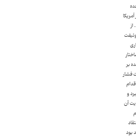
ده
آمریکا
از
وئیفت
ری
اختار
ه بر
ت فشار
قدام
رد و
ایت آن
م
قاد
 بود