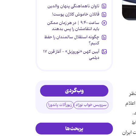
تاوان ناهماهنگی پنهان والدین
قاتلان خاموش کلاژن پوست!
ساعت ۹:۴۰ | در هر زمان ممکن
باید انتقامشان را پس بدهند
چگونه استقلال سالمندان را حفظ
کنیم؟
آیین کهن «نوروزبل» - آغاز قرن ۱۷
دیلمی
وب‌گردی
نظر
اعلام
سرویس خواب نوزاد
زیورآلات پاندورا
.
اط
پربحث‌ها
 ایران