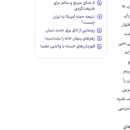
۵ غذای سریع و سالم برای
ن به
طبیعت‌گردی
ران
نتیجه حمله آمریکا به ایران
چیست؟
 دانند. در همین راستا یک مقام ارشد وزارت خزانه داری به نشریه خبری Free Beacon اظهار
رونمایی از اتاق برق جدید تبیان
فت
زهرهای پنهان خانه را بشناسید!
ی نمی
قهرمان‌های خسته یا والدین مفید!
زارت خزانه
و
تحریم
 را
ترین
ف علیه
سترسی
های