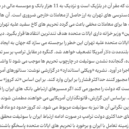
در واشنگتن مدعی هستند قطع دسترسی به سوئیفت که مقر آن در بلژیک است و نزدیک به 11 هزار بانک و
 دسترسی های تهران به ارز حاصل از معاملات خارجی ضروری است. آن ها 
ه ها برای معاملات مخفی باعث می گردد تحریم های کاخ سفید علیه تهران 
یر خزانه داری ایالات متحده هدف تندترین انتقادها قرار بگیرد. دی
یالات متحده علیه تهران این خطر را برجسته می سازد که جهان به ایجاد
ندمدت دلار آمریکا تضعیف خواهد شد. کنگره در مقابل ترامپ بر سر ت
تحده، گنجانده نشدن سوئیفت در چارچوب تحریم ها موجب می شود تا واش
اجرا در آورد. نشریه «ویکلی استاندارد» در گزارشی نوشت: سناتورهای آمر
جبور کنند حداکثر فشار را بر ایران وارد کند. بر این اساس «تد کروز» سن
ست که دولت را مجبور می کند اگر مسیرهای ارتباطی بانک های ایران را 
رد. براساس این گزارش، قانونگذاران آمریکایی می خواهند مطمئن شوند 
ترین نگرانی آن ها نیز به سوئیفت مربوط می شود. تد کروز حدود دو ماه قب
ارهای حداکثری دولت ترامپ در صورت ادامه ارتباط ایران با سوئیفت محقق
مینه تعامل با ایران و برخورد با تحریم های ایالات متحده پاسخگو باشند.