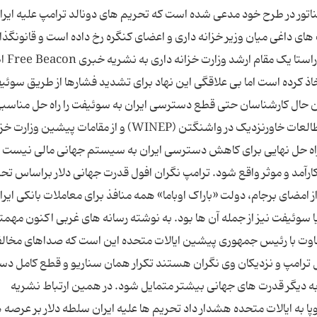
تور در طرح خود مدعی شده است که تحریم های دونالد ترامپ علیه ایرا
ای داغی میان وزیر خزانه داری و اعضای کنگره رخ داده است و قانونگذا
این تحریم ها را ضعیف و ناکافی می
خاذ کرده است اما بی علاقگی این نهاد برای تشدید فشارها از طریق سوئی
این حال کارشناسان حتی قطع دسترسی ایران به سوئیفت را راه حل مناسب
دانند. به اعتقاد «کاترین بائر» کارشناس اندیشکده مطالعات خاورنزدیک در واشنگتن (WINEP) و از مقامات پیشین و
و راه حل نهایی برای کاهش دسترسی ایران به سیستم جهانی مالی نیست 
نون دیگر این اقدام نمی تواند همچون سال 2012 کارآمد و موثر واقع شود. ترامپ نگران افول قدرت جهانی دلار براساس 
مضای برجام، دولت «باراک اوباما» همه منافذ برای معاملات بانکی ایران
یا سوئیفت نیز از جمله آن ها بود. به نوشته رسانه های غربی اکنون مهم
متفاوت با رئیس جمهوری پیشین ایالات متحده این است که صداهای مخال
ترامپ و نزدیکان وی نگران هستند تکرار همان سناریو و قطع کامل د
به دیگر قدرت های جهانی بیشتر متمایل شود. در همین ارتباط نشریه
ا به ایالات متحده هشدار داد تحریم ها علیه ایران سلطه دلار بر عرصه 