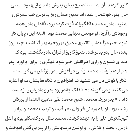
کار را کردند. آن شب ، تا صبح پیش پدرش ماند و از بهبود نسبی
حال پدر، خوشحال شد؛ اما صبح همان روز بدترین خبر عمرش را
شنید. مادر محمد غافلگیرانه فوت کرده بود. فقدان مادر همه
وجودش را آزرد. او مونس تنهایی محمد بود، البته این، پایان کار
نبود. خبر مرگ مادر، تاثیری عمیق بر روحیه پدر گذاشت. چند روز
بعد، حال پدر بدتر شد. هنوز 5 روز از فراق مادر نگذشته بود که
صدای شیون و زاری اطرافیان خبر شوم دیگری را برای او آورد. پدر
هم از دنیا رفت. محمد وقتی در آغوش پدر بزرگش می گریست،
انگار با گوش دل می شنید که اطرافیان با نگاه هایشان به او اشاره
می کنند و می گویند : « طفلک چقدر زود پدر و مادرش را از دست
داد...» پدر بزرگ محمد، شیخ محمد تقی معین العلما از بزرگان
رشت بود. او با مهربانی فراوان ، مراقبت و تربیت محمد و برادر
کوچکترش علی را به عهده گرفت. محمد مثل پدر کنجکاو بود و اهل
درس ، بحث و تلاش . او اولین درسهایش را از پدر بزرگش آموخت و