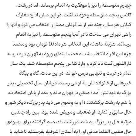
چهارم متوسطه را نیز با موفقیت به اتمام برساند، اما در رشت،
کلاس پنجم متوسطه وجود نداشت. در این میان اداره معارف
گیلان هر سال، چند نفر از شاگردان ممتاز را انتخاب می کرد و آنها را
راهی تهران می ساخت تا در آنجا پنجم متوسطه را نیز به اتمام
برساند. هزینه ماهانه این انتخاب هر ماه 10 تومان بود و محمد
جزء این افراد انتخاب شد. محمد، ابتدای ورود به تهران در مدرسه
دارالفنون ثبت نام کرد و وارد کلاس پنجم متوسطه شد. یک سال
تمام در غربت و تنهایی درس خواند. در این مدت، گاه و بیگاه
خبرهایی از خانواده اش به او می رسید. درپایان سال تحصیلی، پدر
بزرگ به دیدنش آمد ؛ مدتی در تهران ماند و بعد از پایان امتحانات،
با هم به رشت برگشتند ؛ او به وضوح می دید پدر بزرگ، دیگر شور و
حال سابق را ندارد. او ضعیف و مریض شده بود. بین راه چندین
مرتبه حال پدر بزرگ بد شد. در رشت، تصمیم گرفتند برای بهبودی
حال معین العلما مدتی او را به آستان اشرفیه بفرستند تا شاید با