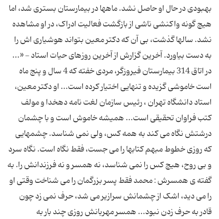
بهبودی در حال او حاصل نشد. ماهها در بیمارستان بستری شد، اما
هیچ گونه واکنشی ناشی از بازگشت فعالیت ادراک، در او مشاهده
نشد. سالها گذشت، بی آن که دکتر معین بتواند هوشیاری اش را
به دست بیاورد. آخرین گزارش از آخرین روزهای حیات استاد - «...
در اتاق 314 بیمارستان فیروزگر، مردی خفته که 4 سال و پنج ماه
است خاموشی گزیده و تنهایی اختیار کرده است... او دکتر معین،
استاد دانشگاه تهران ، رئیس سازمان لغت نامه دهخدا و مولف
کتب فراوان تحقیقی است... همیشه خاموش است و با چشمان
درشتش نگاه می کند به همه کس، ولی نمی شناسد. چشمهایی
که روزی خطوط مبهم کتابها را می جست، فقط نگاه است. نگاه سرد
و بی روح، هیچ کس را نمی شناسد، نه همسر و نه فرزندانش را. به
گفته ی همسرش : محمد فقط پسر بزرگمان را می شناخت وقتی او
را می دید، اشک از چشمانش سرازیر می شد، حرف نمی زد چون
قادر به حرف زدن نبود... همسر مهربانش روزی چند بار به