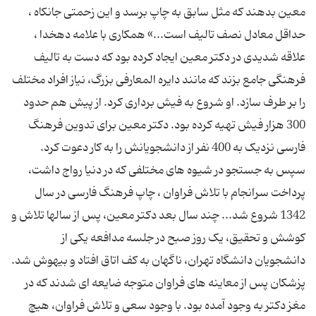
معین بدهند که مثل سابق به چاپ برسد و این زحمتی جانکاه ،
حداقل معادل نصف تالیف است...» همکاری با علامه دهخدا ،
علاقه شدیدی در دکتر معین ایجاد کرده بود که دست به تالیف
فرهنگی جامع بزند که مانند دایره المعارفی بزرگ، نیاز افراد مختلف
را بر طرف سازد. او شروع به فیش برداری کرد. از پیش هم حدود
300 هزار فیش تهیه کرده بود. دکتر معین برای تدوین فرهنگ
فارسی نزدیک به 400 نفر از دانشجویانش را به کار دعوت کرد.
سپس به جستجو در شیوه های مختلفی که در دنیا رواج داشت،
پرداخت سرانجام با تلاش فراوان ، چاپ فرهنگ فارسی در سال
1342 شروع شد... چند سال بعد دکتر معین، پس از سالها تلاش و
کوشش و تحقیق، یک روز صبح در جلسه مدافعه یکی از
دانشجویان دانشگاه تهران، ناگهان به کف اتاق افتاد و بیهوش شد.
پزشکان پس از معاینه های فراوان متوجه ضایعه ای شدند که در
مغز دکتر به وجود آمده بود. با وجود سعی و تلاش فراوان، هیچ