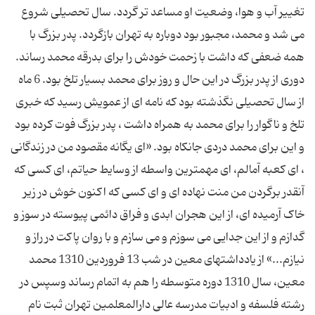
تغییر آب و هوا، وضعیت او مساعد تر گردد. سال تحصیلی شروع
می شد و محمد، مجبور بود دوباره به تهران بازگردد. پدر بزرگ با
همه ضعفی که داشت با زحمت خودش را برای بدرقه محمد رساند.
دوری از پدر بزرگ در این حال و روز برای محمد بسیار تلخ بود. 6 ماه
از سال تحصیلی نگذشته بود که نامه ای از عمویش رسید که خبری
تلخ و ناگوار را برای محمد به همراه داشت ، پدر بزرگ فوت کرده بود
و این برای محمد دردی جانکاه بود. «ای یگانه مقصود من در زندگانی
، ای کعبه آمالم، ای مهمترین واسطه از وسایط حیاتم، ای کسی که
آنقدر برگردن من منت نهاده ای و ای کسی که اکنون خوش در زیر
خاک آرمیده ای، از این هجران ابدی و فراق دائمی پیوسته در سوز و
گدازم و از این جدایی می سوزم و می سازم و با روان پاکت در راز و
نیازم...» از یادداشتهای معین در شب 13 فروردین 1310 محمد
معین، سال 1310 دوره متوسطه را هم به اتمام رساند وسپس در
رشته فلسفه و ادبیات مدرسه عالی دارالمعلمین تهران ثبت نام