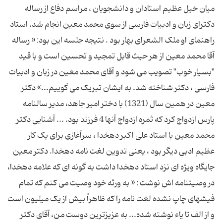
میان خیل عظیم استادان و دانشجویان ، مراسم دفاع از رساله
دکترای زبان و ادبیات فارسی از سوی محمد معین انجام شد. استاد
راهنمای او ملک الشعرای بهار بود . نتیجه جلسه این بود: « رساله
آقا محمد معین از هر حیث قابل تمجید و تحسین است و با قید
"بسیار خوب" تصویب می شود و آقای محمد معین در زبان و ادبیات
فارسی ، دکتر شناخته شد. به ایشان تبریک می گوییم...» دکتر
معین در همین سال (1321) با دختر امیر جاهد، مدیر سالنامه
پارس ازدواج کرد که ثمره ازدواج آنها 4 فرزند بود. ... آشنایی دکتر
محمد معین با استاد علی اکبر دهخدا ، سرآغازی برای یک کار
عظیم ادبی دیگر بود ، یعنی تدوین لغت نامه دهخدا. دکتر معین
جایگاه ویژه ای نزد استاد دهخدا داشت به گونه ای که علامه دهخدا،
در وصیتنامه اش نوشت : « به ورثه خود وصیت می کنم که تمام
فیشهای چاپ نشده لغت نامه را که ظاهراً بیش از یک میلیون است
و از الف تا یاء نوشته شده... به عزیزترین دوست من، آقای دکتر