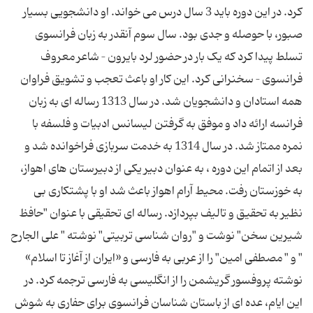
کرد. در این دوره باید 3 سال درس می خواند. او دانشجویی بسیار
صبور، با حوصله و جدی بود. سال سوم آنقدر به زبان فرانسوی
تسلط پیدا کرد که یک بار در حضور لرد بایرون – شاعر معروف
فرانسوی – سخنرانی کرد. این کار او باعث تعجب و تشویق فراوان
همه استادان و دانشجویان شد. در سال 1313 رساله ای به زبان
فرانسه ارائه داد و موفق به گرفتن لیسانس ادبیات و فلسفه با
نمره ممتاز شد. در سال 1314 به خدمت سربازی فراخوانده شد و
بعد از اتمام این دوره ، به عنوان دبیر یکی از دبیرستان های اهواز،
به خوزستان رفت. محیط آرام اهواز باعث شد او با پشتکاری بی
نظیر به تحقیق و تالیف بپردازد. رساله ای تحقیقی با عنوان "حافظ
شیرین سخن" نوشت و "روان شناسی تربیتی" نوشته " علی الجارح
" و " مصطفی امین" را از عربی به فارسی و «ایران از آغاز تا اسلام»
نوشته پروفسور گریشمن را از انگلیسی به فارسی ترجمه کرد. در
این ایام، عده ای از باستان شناسان فرانسوی برای حفاری به شوش