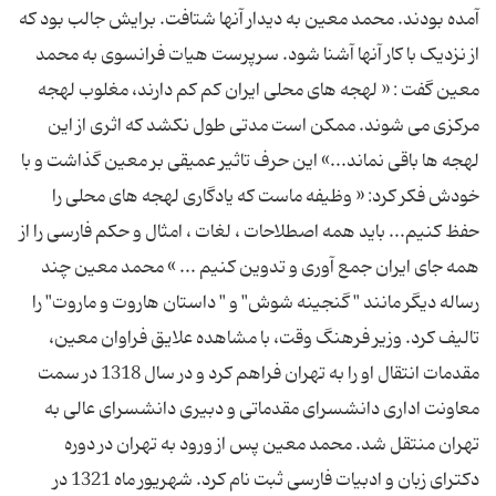
آمده بودند. محمد معین به دیدار آنها شتافت. برایش جالب بود که
از نزدیک با کار آنها آشنا شود. سرپرست هیات فرانسوی به محمد
معین گفت : « لهجه های محلی ایران کم کم دارند، مغلوب لهجه
مرکزی می شوند. ممکن است مدتی طول نکشد که اثری از این
لهجه ها باقی نماند...» این حرف تاثیر عمیقی بر معین گذاشت و با
خودش فکر کرد: « وظیفه ماست که یادگاری لهجه های محلی را
حفظ کنیم... باید همه اصطلاحات ، لغات ، امثال و حکم فارسی را از
همه جای ایران جمع آوری و تدوین کنیم ... » محمد معین چند
رساله دیگر مانند " گنجینه شوش" و " داستان هاروت و ماروت" را
تالیف کرد. وزیر فرهنگ وقت، با مشاهده علایق فراوان معین،
مقدمات انتقال او را به تهران فراهم کرد و در سال 1318 در سمت
معاونت اداری دانشسرای مقدماتی و دبیری دانشسرای عالی به
تهران منتقل شد. محمد معین پس از ورود به تهران در دوره
دکترای زبان و ادبیات فارسی ثبت نام کرد. شهریور ماه 1321 در