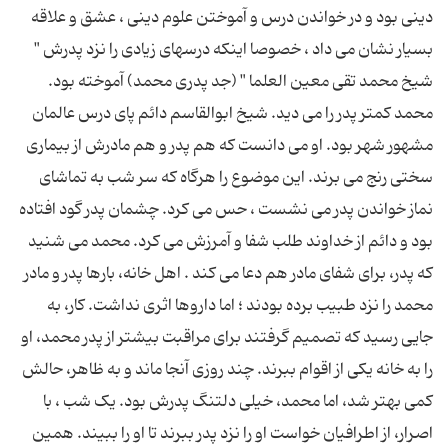
دینی بود و در خواندن درس و آموختن علوم دینی ، عشق و علاقه
بسیار نشان می داد ، خصوصا اینکه درسهای زیادی را نزد پدرش "
شیخ محمد تقی معین العلما " (جد پدری محمد) آموخته بود.
محمد کمتر پدر را می دید. شیخ ابوالقاسم دائم پای درس عالمان
مشهور شهر بود. او می دانست که هم پدر و هم مادرش از بیماری
سختی رنج می برند. این موضوع را هرگاه که سر شب به تماشای
نماز خواندن پدر می نشست ، حس می کرد. چشمان پدر گود افتاده
بود و دائم از خداوند طلب شفا و آمرزش می کرد. محمد می شنید
که پدر، برای شفای مادر هم دعا می کند . اهل خانه، بارها پدر و مادر
محمد را نزد طبیب برده بودند ؛ اما داروها اثری نداشت. کار، به
جایی رسید که تصمیم گرفتند برای مراقبت بیشتر از پدر محمد، او
را به خانه یکی از اقوام ببرند. چند روزی آنجا ماند و به ظاهر، حالش
کمی بهتر شد، اما محمد، خیلی دلتنگ پدرش بود. یک شب ، با
اصرار، از اطرافیان خواست او را نزد پدر ببرند تا او را ببیند. همین