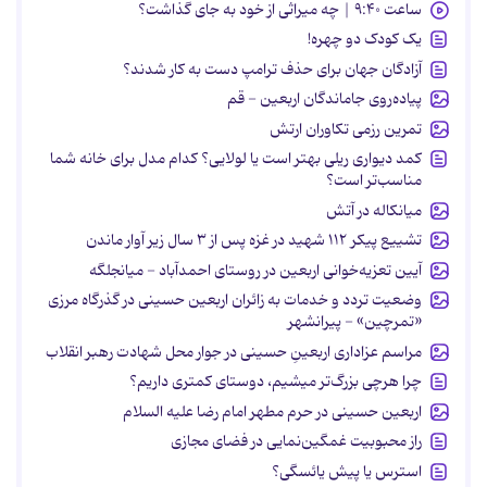
ساعت ۹:۴۰ | چه میراثی از خود به جای گذاشت؟
یک کودک دو چهره!
آزادگان جهان برای حذف ترامپ دست به کار شدند؟
پیاده‌روی جاماندگان اربعین - قم
تمرین رزمی تکاوران ارتش
کمد دیواری ریلی بهتر است یا لولایی؟ کدام مدل برای خانه شما
مناسب‌تر است؟
میانکاله در آتش
تشییع پیکر ۱۱۲ شهید در غزه پس از ۳ سال زیر آوار ماندن
آیین تعزیه‌خوانی اربعین در روستای احمدآباد - میانجلگه
وضعیت تردد و خدمات به زائران اربعین حسینی در گذرگاه مرزی
«تمرچین» - پیرانشهر
مراسم عزاداری اربعینِ حسینی در جوار محل شهادت رهبر انقلاب
چرا هرچی بزرگ‌تر میشیم، دوستای کمتری داریم؟
اربعین حسینی در حرم مطهر امام رضا علیه السلام
راز محبوبیت غمگین‌نمایی در فضای مجازی
استرس یا پیش یائسگی؟