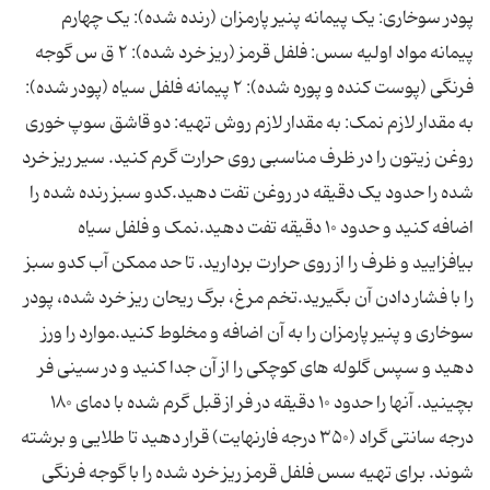
پودر سوخاری: یک پیمانه پنیر پارمزان (رنده شده): یک چهارم
پیمانه مواد اولیه سس: فلفل قرمز (ریز خرد شده): ۲ ق س گوجه
فرنگی (پوست کنده و پوره شده): ۲ پیمانه فلفل سیاه (پودر شده):
به مقدار لازم نمک: به مقدار لازم روش تهیه: دو قاشق سوپ خوری
روغن زیتون را در ظرف مناسبی روی حرارت گرم کنید. سیر ریز خرد
شده را حدود یک دقیقه در روغن تفت دهید.کدو سبز رنده شده را
اضافه کنید و حدود ۱۰ دقیقه تفت دهید.نمک و فلفل سیاه
بیافزایید و ظرف را از روی حرارت بردارید. تا حد ممکن آب کدو سبز
را با فشار دادن آن بگیرید.تخم مرغ، برگ ریحان ریز خرد شده، پودر
سوخاری و پنیر پارمزان را به آن اضافه و مخلوط کنید.موارد را ورز
دهید و سپس گلوله های کوچکی را از آن جدا کنید و در سینی فر
بچینید. آنها را حدود ۱۰ دقیقه در فر از قبل گرم شده با دمای ۱۸۰
درجه سانتی گراد (۳۵۰ درجه فارنهایت) قرار دهید تا طلایی و برشته
شوند. برای تهیه سس فلفل قرمز ریز خرد شده را با گوجه فرنگی