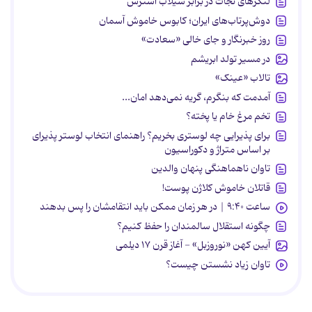
لنگرهای نجات در برابر سیلاب استرس
دوش‌پرتاب‌های ایران؛ کابوس خاموش آسمان
روز خبرنگار و جای خالی «سعادت»
در مسیر تولد ابریشم
تالاب «عینک»
آمدمت که بنگرم، گریه نمی‌دهد امان...
تخم مرغ خام یا پخته؟
برای پذیرایی چه لوستری بخریم؟ راهنمای انتخاب لوستر پذیرای
بر اساس متراژ و دکوراسیون
تاوان ناهماهنگی پنهان والدین
قاتلان خاموش کلاژن پوست!
ساعت ۹:۴۰ | در هر زمان ممکن باید انتقامشان را پس بدهند
چگونه استقلال سالمندان را حفظ کنیم؟
آیین کهن «نوروزبل» - آغاز قرن ۱۷ دیلمی
تاوان زیاد نشستن چیست؟