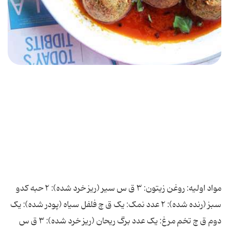
مواد اولیه: روغن زیتون: ۳ ق س سیر (ریز خرد شده): ۲ حبه کدو
سبز (رنده شده): ۲ عدد نمک: یک ق چ فلفل سیاه (پودر شده): یک
دوم ق چ تخم مرغ: یک عدد برگ ریحان (ریز خرد شده): ۳ ق س