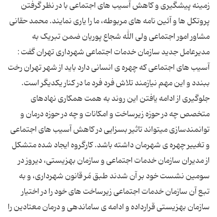
زمینه پیشگیری و كاهش آسیب های اجتماعی با در نظر گرفتن
پروتکل ها و آئین نامه های مربوطه، ما را يارى نمايند. ‎محمد حقانی
مشاور امور اجتماعی ولی الله شجاع پوریان ضمن تبریک به
مدیرعامل جدید سازمان خدمات اجتماعی شهرداری تهران گفت :
آسیب های اجتماعی که چهره ی انسانی دارد باید از شهر تهران رخت
ببندد و این مهم نیازمند تلاش فرد فرد ما در کنار یکدیگر است.
جلوگيرى از ادامه يافتن اين روند به همت همكارى نهادهاى
متخصص چه در حوزه زيرساخت و امكانات و چه در حوزه درمان و
توانمندسازى ميتواند تاثير بسزايى در كاهش آسيب هاى اجتماعى
و تغيير چهره ى شهرمان داشته باشد. ‎کارگروه ایجاد شده متشکل
از مدیران سازمان خدمات اجتماعی و سازمان بهزیستی، دیروز در
سومین نشست خود بر آن شدند طبق مُر قانون شهرداری، و به
تبع آن سازمان خدمات اجتماعی زیرساخت های خود را در اختیار
سازمان بهزیستی قرارداده و ادامه ى ساماندهى و درمان معتادين را