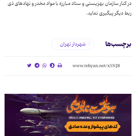
در كنار سازمان بهزيستى و ستاد مبارزه با مواد مخدر و نهادهاى ذى
ربط ديگر پيگيرى نمايد.
برچسب‌ها
شهردار تهران