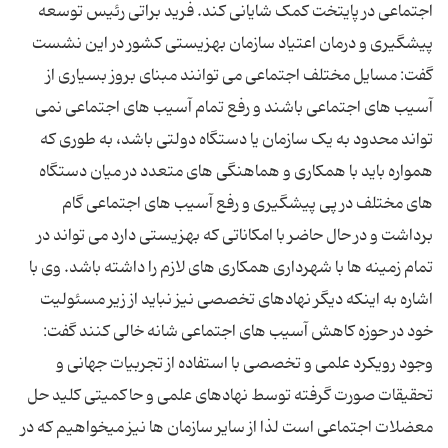
اجتماعی در پایتخت کمک شایانی کند. فرید براتی رئیس توسعه
پیشگیری و درمان اعتیاد سازمان بهزیستی کشور در اين نشست
گفت: مسایل مختلف اجتماعی می توانند مبنای بروز بسیاری از
آسیب های اجتماعی باشند و رفع تمام آسیب های اجتماعی نمی
تواند محدود به یک سازمان یا دستگاه دولتی باشد، به طوری که
همواره باید با همکاری و هماهنگی های متعدد در میان دستگاه
های مختلف در پی پیشگیری و رفع آسیب های اجتماعی گام
برداشت و در حال حاضر با امکاناتی که بهزیستی دارد می تواند در
تمام زمینه ها با شهرداری همکاری های لازم را داشته باشد. وى با
اشاره به اينكه ديگر نهادهاى تخصصى نيز نبايد از زير مسئوليت
خود در حوزه كاهش آسيب هاى اجتماعى شانه خالى كنند گفت:
وجود رويكرد علمى و تخصصى با استفاده از تجربيات جهانى و
تحقيقات صورت گرفته توسط نهادهاى علمى و حاكميتى كليد حل
معضلات اجتماعى است لذا از سایر سازمان ها نيز ميخواهيم که در