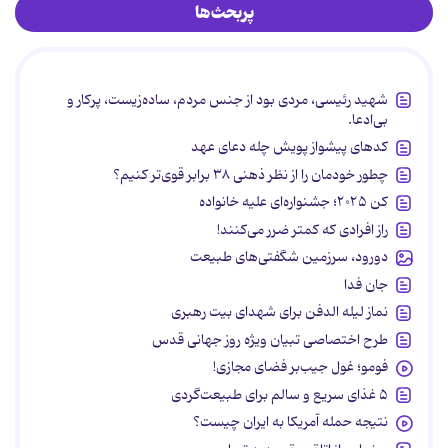
پربحث‌ها
شهید رئیسی، مردی بود از جنس مردم، ساده‌زیست، پرکار و
بی‌ادعا.
کدهای پیشواز پویش چله دعای عهد
چطور خودمان را از نظر ذهنی ۳۸ برابر قوی‌تر کنیم؟
کن ۲۰۲۵؛ جشنواره‌ای علیه خانواده
راز افرادی که کمتر ضرر می‌کنند!
دورود، سرزمین شگفتی‌های طبیعت
جان فدا
نماز لیله الدفن برای شهدای بیت رهبری
طرح اختصاصی تبیان ویژه روز جهانی قدس
فومو؛ غول جیب‌بر فضای مجازی!
۵ غذای سریع و سالم برای طبیعت‌گردی
نتیجه حمله آمریکا به ایران چیست؟