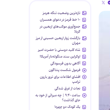
تازه‌ترین وضعیت تنگه هرمز
۱۰ خط قرمز در دعوای همسران
جمع‌آوری موکب‌های اربعین در
کربلا
بازگشت زوار اربعین حسینی از مرز
مهران
شاه کلید دوستی با حضرت امیر
اوکراین سند منگوله‌دار آمریکا!
آگاهی بدون فرسودگی
فرمول شکست پنتاگون
افشای اطلاعات برای ترور بارون
ترامپ
نجات از غرق شدگی
ساعت ۹:۴۰ | چه میراثی از خود به
جای گذاشت؟
یک کودک دو چهره!