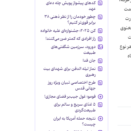
کدهای پیشواز پویش چله دعای
عهد
یمت
چطور خودمان را از نظر ذهنی ۳۸
ارت
برابر قوی‌تر کنیم؟
معنوی
کن ۲۰۲۵؛ جشنواره‌ای علیه خانواده
ت
راز افرادی که کمتر ضرر می‌کنند!
ر نوع
دورود، سرزمین شگفتی‌های
طبیعت
ه
جان فدا
نماز لیله الدفن برای شهدای بیت
رهبری
طرح اختصاصی تبیان ویژه روز
جهانی قدس
فومو؛ غول جیب‌بر فضای مجازی!
۵ غذای سریع و سالم برای
طبیعت‌گردی
نتیجه حمله آمریکا به ایران
چیست؟