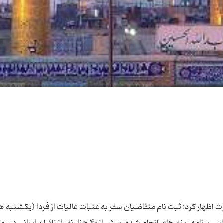
ت اظهار کرد: ثبت نام متقاضیان سفر به عتبات عالیات از فردا (یکشنبه 
مرداد ماه) آغاز می‌شود. وی در ادامه تصریح کرد: بر اساس برنامه ریزی‌های انجام شده، بیش از ۴۰ هزار نفر از زا