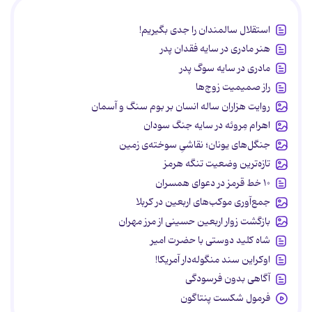
استقلال سالمندان را جدی بگیریم!
هنر مادری در سایه‌ فقدان پدر
مادری در سایه سوگ پدر
راز صمیمیت زوج‌ها
روایت هزاران ساله انسان بر بوم سنگ و آسمان
اهرام مِروئه در سایه جنگ سودان
جنگل‌های یونان؛ نقاشیِ سوخته‌ی زمین
تازه‌ترین وضعیت تنگه هرمز
۱۰ خط قرمز در دعوای همسران
جمع‌آوری موکب‌های اربعین در کربلا
بازگشت زوار اربعین حسینی از مرز مهران
شاه کلید دوستی با حضرت امیر
اوکراین سند منگوله‌دار آمریکا!
آگاهی بدون فرسودگی
فرمول شکست پنتاگون