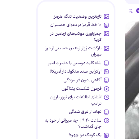
تازه‌ترین وضعیت تنگه هرمز
۱۰ خط قرمز در دعوای همسران
جمع‌آوری موکب‌های اربعین در
کربلا
بازگشت زوار اربعین حسینی از مرز
مهران
شاه کلید دوستی با حضرت امیر
اوکراین سند منگوله‌دار آمریکا!
آگاهی بدون فرسودگی
فرمول شکست پنتاگون
افشای اطلاعات برای ترور بارون
ترامپ
نجات از غرق شدگی
ساعت ۹:۴۰ | چه میراثی از خود به
جای گذاشت؟
یک کودک دو چهره!