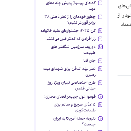
کدهای پیشواز پویش چله دعای
رش‌های
عهد
 و به گفته برخی افراد حاضر در صحنه 5 نفر جان خود را از
چطور خودمان را از نظر ذهنی ۳۸
برابر قوی‌تر کنیم؟
تعداد
کن ۲۰۲۵؛ جشنواره‌ای علیه خانواده
راز افرادی که کمتر ضرر می‌کنند!
دورود، سرزمین شگفتی‌های
طبیعت
جان فدا
نماز لیله الدفن برای شهدای بیت
رهبری
طرح اختصاصی تبیان ویژه روز
جهانی قدس
فومو؛ غول جیب‌بر فضای مجازی!
۵ غذای سریع و سالم برای
طبیعت‌گردی
نتیجه حمله آمریکا به ایران
چیست؟