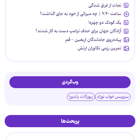
نجات از غرق شدگی
ساعت ۹:۴۰ | چه میراثی از خود به جای گذاشت؟
یک کودک دو چهره!
آزادگان جهان برای حذف ترامپ دست به کار شدند؟
پیاده‌روی جاماندگان اربعین - قم
تمرین رزمی تکاوران ارتش
وب‌گردی
سرویس خواب نوزاد
زیورآلات پاندورا
پربحث‌ها