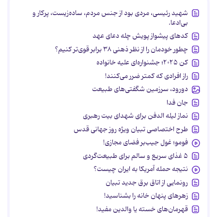
شهید رئیسی، مردی بود از جنس مردم، ساده‌زیست، پرکار و
بی‌ادعا.
کدهای پیشواز پویش چله دعای عهد
چطور خودمان را از نظر ذهنی ۳۸ برابر قوی‌تر کنیم؟
کن ۲۰۲۵؛ جشنواره‌ای علیه خانواده
راز افرادی که کمتر ضرر می‌کنند!
دورود، سرزمین شگفتی‌های طبیعت
جان فدا
نماز لیله الدفن برای شهدای بیت رهبری
طرح اختصاصی تبیان ویژه روز جهانی قدس
فومو؛ غول جیب‌بر فضای مجازی!
۵ غذای سریع و سالم برای طبیعت‌گردی
نتیجه حمله آمریکا به ایران چیست؟
رونمایی از اتاق برق جدید تبیان
زهرهای پنهان خانه را بشناسید!
قهرمان‌های خسته یا والدین مفید!