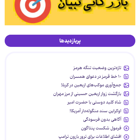
پربازدیدها
تازه‌ترین وضعیت تنگه هرمز
۱۰ خط قرمز در دعوای همسران
جمع‌آوری موکب‌های اربعین در کربلا
بازگشت زوار اربعین حسینی از مرز مهران
شاه کلید دوستی با حضرت امیر
اوکراین سند منگوله‌دار آمریکا!
آگاهی بدون فرسودگی
فرمول شکست پنتاگون
افشای اطلاعات برای ترور بارون ترامپ