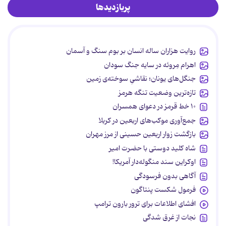
پربازدیدها
روایت هزاران ساله انسان بر بوم سنگ و آسمان
اهرام مِروئه در سایه جنگ سودان
جنگل‌های یونان؛ نقاشیِ سوخته‌ی زمین
تازه‌ترین وضعیت تنگه هرمز
۱۰ خط قرمز در دعوای همسران
جمع‌آوری موکب‌های اربعین در کربلا
بازگشت زوار اربعین حسینی از مرز مهران
شاه کلید دوستی با حضرت امیر
اوکراین سند منگوله‌دار آمریکا!
آگاهی بدون فرسودگی
فرمول شکست پنتاگون
افشای اطلاعات برای ترور بارون ترامپ
نجات از غرق شدگی