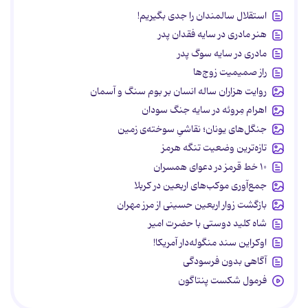
استقلال سالمندان را جدی بگیریم!
هنر مادری در سایه‌ فقدان پدر
مادری در سایه سوگ پدر
راز صمیمیت زوج‌ها
روایت هزاران ساله انسان بر بوم سنگ و آسمان
اهرام مِروئه در سایه جنگ سودان
جنگل‌های یونان؛ نقاشیِ سوخته‌ی زمین
تازه‌ترین وضعیت تنگه هرمز
۱۰ خط قرمز در دعوای همسران
جمع‌آوری موکب‌های اربعین در کربلا
بازگشت زوار اربعین حسینی از مرز مهران
شاه کلید دوستی با حضرت امیر
اوکراین سند منگوله‌دار آمریکا!
آگاهی بدون فرسودگی
فرمول شکست پنتاگون