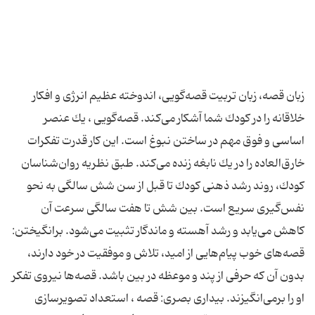
زبان قصه، زبان تربیت قصه‌گویی، اندوخته عظیم انرژی و افكار
خلاقانه را در كودك شما آشكار می‌كند. قصه‌گویی ، یك عنصر
اساسی و فوق مهم در ساختن نبوغ است. این كار قدرت تفكرات
خارق‌العاده را در یك نابغه زنده می‌كند. طبق نظریه روان‌شناسان
كودك، روند رشد ذهنی كودك تا قبل از سن شش سالگی به نحو
نفس‌گیری سریع است. بین شش تا هفت سالگی سرعت آن
كاهش می‌یابد و رشد آهسته و ماندگار تثبیت می‌شود. برانگیختن:
قصه‌های خوب پیام‌هایی از امید، تلاش و موفقیت در خود دارند،
بدون آن كه حرفی از پند و موعظه در بین باشد. قصه‌ها نیروی تفكر
او را برمی‌انگیزند. بیداری بصری: قصه ، استعداد تصویرسازی