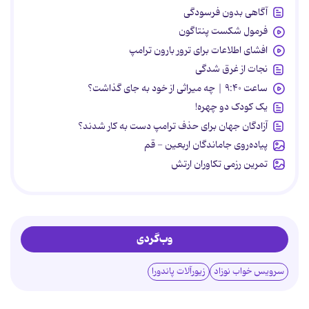
آگاهی بدون فرسودگی
فرمول شکست پنتاگون
افشای اطلاعات برای ترور بارون ترامپ
نجات از غرق شدگی
ساعت ۹:۴۰ | چه میراثی از خود به جای گذاشت؟
یک کودک دو چهره!
آزادگان جهان برای حذف ترامپ دست به کار شدند؟
پیاده‌روی جاماندگان اربعین - قم
تمرین رزمی تکاوران ارتش
وب‌گردی
سرویس خواب نوزاد
زیورآلات پاندورا