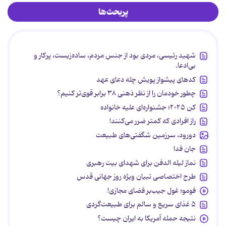
پربحث‌ها
شهید رئیسی، مردی بود از جنس مردم، ساده‌زیست، پرکار و
بی‌ادعا.
کدهای پیشواز پویش چله دعای عهد
چطور خودمان را از نظر ذهنی ۳۸ برابر قوی‌تر کنیم؟
کن ۲۰۲۵؛ جشنواره‌ای علیه خانواده
راز افرادی که کمتر ضرر می‌کنند!
دورود، سرزمین شگفتی‌های طبیعت
جان فدا
نماز لیله الدفن برای شهدای بیت رهبری
طرح اختصاصی تبیان ویژه روز جهانی قدس
فومو؛ غول جیب‌بر فضای مجازی!
۵ غذای سریع و سالم برای طبیعت‌گردی
نتیجه حمله آمریکا به ایران چیست؟